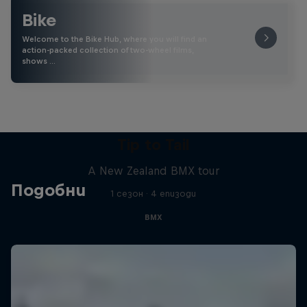
Bike
Welcome to the Bike Hub, where you will find an
action-packed collection of two-wheel films,
shows …
Tip to Tail
A New Zealand BMX tour
Подобни
1 сезон · 4 епизоди
BMX