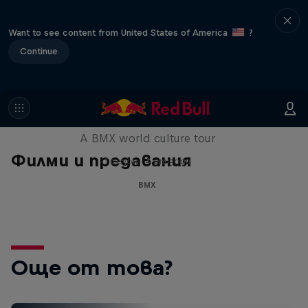
Want to see content from United States of America
?
Continue
Riding Shotgun
A BMX world culture tour
Филми и предавания
1 сезон · 4 епизоди
BMX
Още от това?