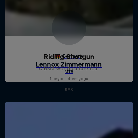
Riding Shotgun
A BMX world culture tour
1 сезон · 4 епизоди
BMX