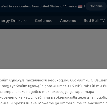
Continue
Want to see content from United States of America
?
nergy Drinks
Събития
Атлети
Red Bull TV
бсайт използва технически необходими бисквитки. С Ваше
е този уебсайт използва допълнителни бисквитки (в т.ч. б
и страни) или подобни технологии, за да гарантира
нирането на нашия сайт, за маркетингови цели и за подобр
онлайн преживяване. Можете да оттеглите съгласието с