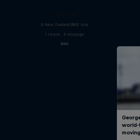
Tip to Tail
A New Zealand BMX tour
1 сезон · 4 епизоди
BMX