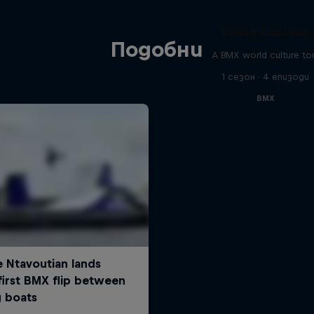
Riding Shotgun
Подобни
A BMX world culture to
1 сезон · 4 епизоди
BMX