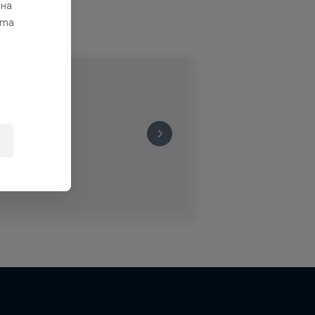
 на
ата