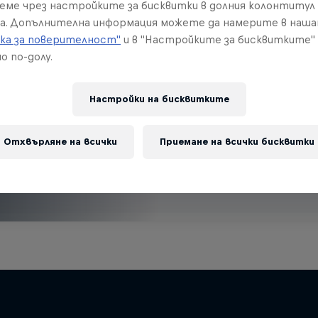
ва?
реме чрез настройките за бисквитки в долния колонтитул
а. Допълнителна информация можете да намерите в наш
ка за поверителност"
и в "Настройките за бисквитките"
о по-долу.
Настройки на бисквитките
Отхвърляне на всички
Приемане на всички бисквитки
find an action-packed collection of two-wheel films, shows …