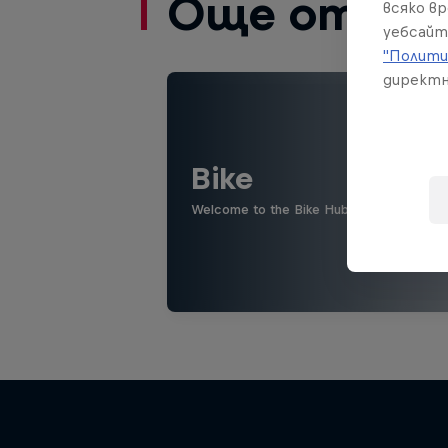
Още от то
всяко в
уебсайт
"Полити
директн
Bike
Welcome to the Bike Hub, where you will 