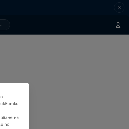
то
исквитки
яване на
и по