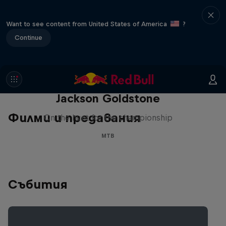
Want to see content from United States of America
?
Continue
The Search for Milliseconds:
Jackson Goldstone
Филми и предавания
On the hunt for the championship
MTB
Събития