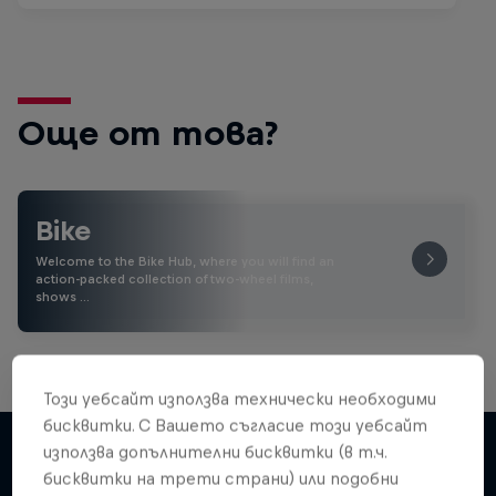
Още от това?
Bike
Welcome to the Bike Hub, where you will find an
action-packed collection of two-wheel films,
shows …
Този уебсайт използва технически необходими
бисквитки. С Вашето съгласие този уебсайт
използва допълнителни бисквитки (в т.ч.
бисквитки на трети страни) или подобни