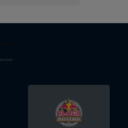
 with
opestyle