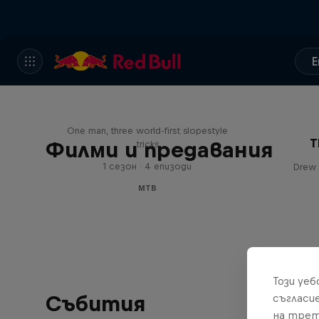
E
Design and Conquer with
Matt Jones
One man, three world-first slopestyle
T
Филми и предавания
tricks
1 сезон · 4 епизоди
Drew 
MTB
Този уе
Събития
съгласи
на трет