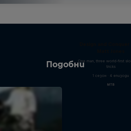
Design and Conquer
Matt Jones
One man, three world-first sl
Подобни
tricks
1 сезон · 4 епизоди
MTB