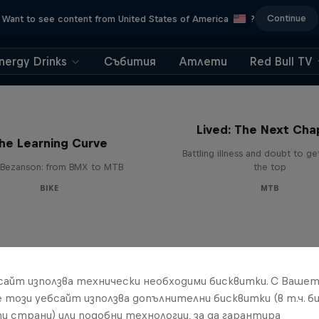
Continue
Want to see content from United States of America
?
nergy Drinks
Събития
Атлети
Red Bull TV
EMIL – Every Mystery
Lived: The Next Cha
he Learning Curve
Battling illness and doubt to ge
Bezanson: from BMX to MTB
the top
BIKE
MTB
бсайт използва технически необходими бисквитки. С Ваше
е този уебсайт използва допълнителни бисквитки (в т.ч. б
и страни) или подобни технологии, за да гарантира