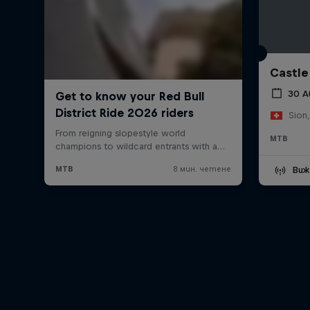
Castle
30 А
Sion,
MTB
Виж