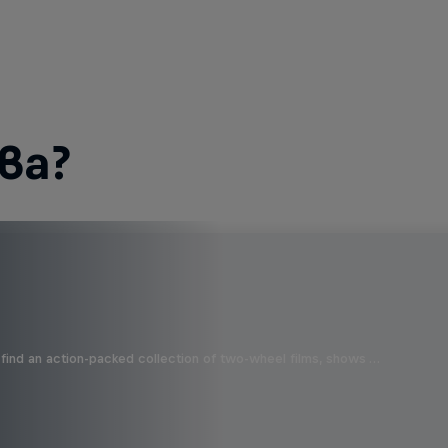
ва?
find an action-packed collection of two-wheel films, shows …