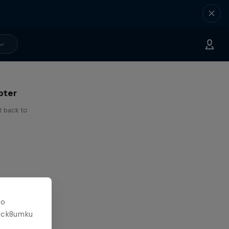
 I've
pter
t back to
то
исквитки