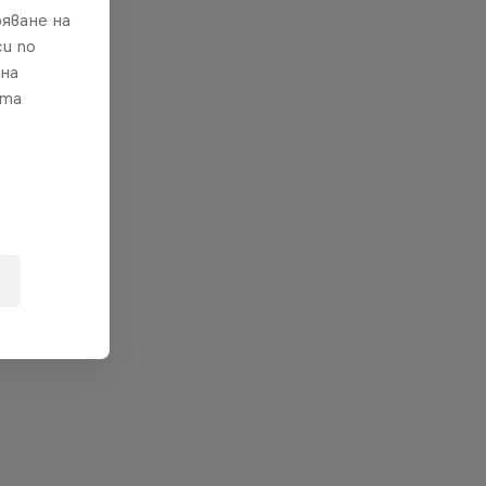
яване на
и по
 на
ата