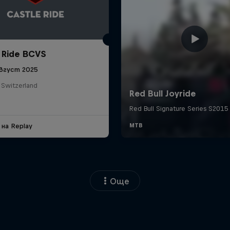
 Ride BCVS
вгуст 2025
 Switzerland
 на Replay
Още