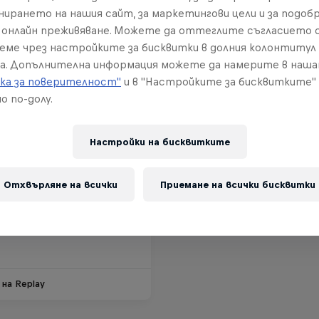
нирането на нашия сайт, за маркетингови цели и за подобр
онлайн преживяване. Можете да оттеглите съгласието с
реме чрез настройките за бисквитки в долния колонтитул
а. Допълнителна информация можете да намерите в наш
ка за поверителност"
и в "Настройките за бисквитките"
о по-долу.
Настройки на бисквитките
 Ride BCVS
Отхвърляне на всички
Приемане на всички бисквитки
вгуст 2025
 Switzerland
 на Replay