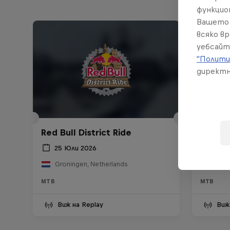
функцио
Вашето 
всяко в
уебсайт
"Полити
директн
Red Bull District Ride
Castle
25 Юли 2026
30 А
Groningen, Netherlands
Sion,
MTB
MTB
Виж на Replay
Виж