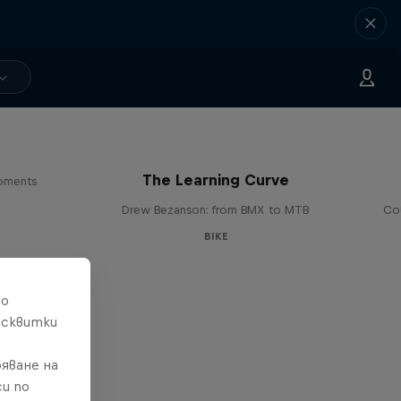
The Learning Curve
moments
и
Drew Bezanson: from BMX to MTB
Cou
BIKE
то
исквитки
яване на
и по