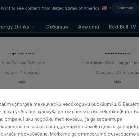
Continue
Want to see content from United States of America
?
nergy Drinks
Събития
Атлети
Red Bull TV
Tip to Tail
Raditudes
 New Zealand BMX tour
Look inside BMX's biggest 
1 сезон · 4 епизоди
3 сезони · 27 епизод
BMX
BMX
бсайт използва технически необходими бисквитки. С Ваше
е този уебсайт използва допълнителни бисквитки (в т.ч. б
и страни) или подобни технологии, за да гарантира
нирането на нашия сайт, за маркетингови цели и за подобр
онлайн преживяване. Можете да оттеглите съгласието с