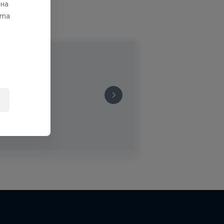
 на
ата