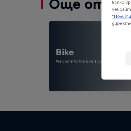
Още от то
всяко в
уебсайт
"Полити
директн
Bike
Welcome to the Bike Hub, where you will 