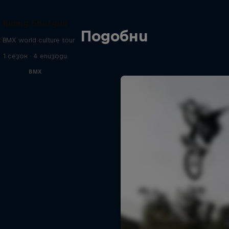
Riding Shotgun
Подобни
 BMX world culture tour
1 сезон · 4 епизоди
BMX