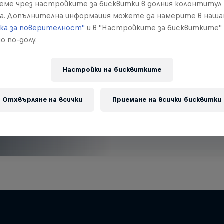
ва?
реме чрез настройките за бисквитки в долния колонтитул
а. Допълнителна информация можете да намерите в наш
ка за поверителност"
и в "Настройките за бисквитките"
о по-долу.
Настройки на бисквитките
Отхвърляне на всички
Приемане на всички бисквитки
find an action-packed collection of two-wheel films, shows …