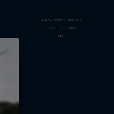
Tip to Tail
A New Zealand BMX tour
1 сезон · 4 епизоди
BMX