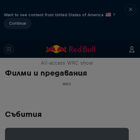
Want to see content from United States of America
?
Continue
More Than Machine
All-access WRC show
Филми и предавания
1 сезон · 7 епизоди
WRC
Събития