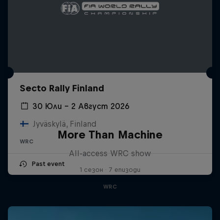
Secto Rally Finland
30 Юли – 2 Август 2026
Jyväskylä, Finland
More Than Machine
WRC
All-access WRC show
Past event
1 сезон · 7 епизоди
WRC