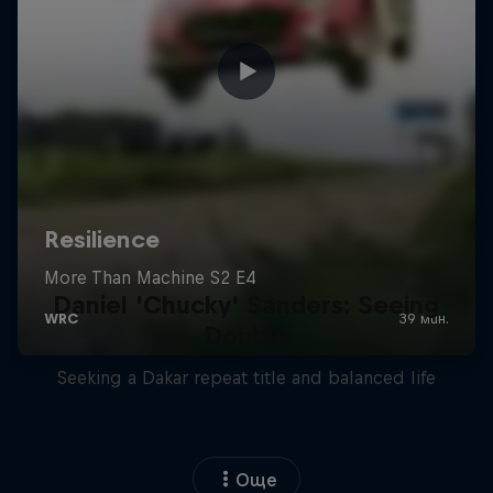
Daniel 'Chucky' Sanders: Seeing
Double
Seeking a Dakar repeat title and balanced life
Още