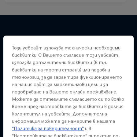
Подобни
Този уебсайт използва технически необходими
бисквитки. С Вашето съгласие този уебсайт
използва допълнителни бисквитки (в т.ч.
бисквитки на трети страни) или подобни
технологии, за да гарантира функционирането
на нашия сайт, за маркетингови цели и за
подобряване на Вашето онлайн преживяване.
Можете да оттеглите съгласието си по всяко
време чрез настройките за бисквитки в долния
колонтитул на уебсайта. Допълнителна
информация можете да намерите в нашата
"Политика за поверителност"
и в
"Настройките за бисквитките" директно по-