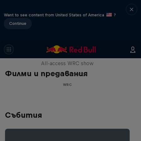
Want to see content from United States of America
?
Continue
More Than Machine
All-access WRC show
Филми и предавания
1 сезон · 7 епизоди
WRC
Събития