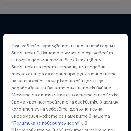
Подобни
Този уебсайт използва технически необходими
бисквитки. С Вашето съгласие този уебсайт
използва допълнителни бисквитки (в т.ч.
бисквитки на трети страни) или подобни
технологии, за да гарантира функционирането
на нашия сайт, за маркетингови цели и за
подобряване на Вашето онлайн преживяване.
Можете да оттеглите съгласието си по всяко
време чрез настройките за бисквитки в долния
колонтитул на уебсайта. Допълнителна
информация можете да намерите в нашата
"Политика за поверителност"
и в
"Настройките за бисквитките" директно по-