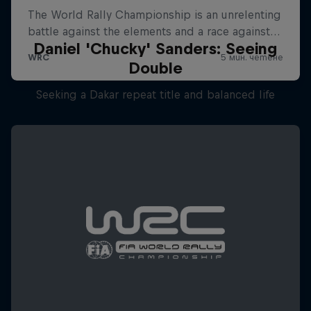
Daniel 'Chucky' Sanders: Seeing
Double
Seeking a Dakar repeat title and balanced life