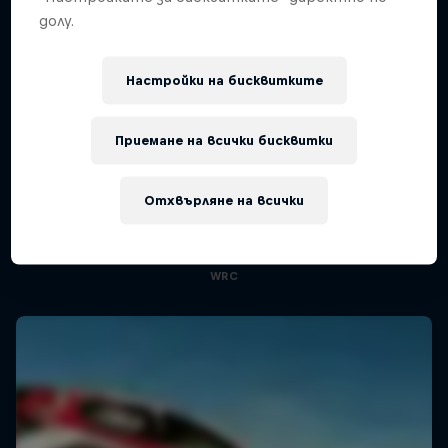
долу.
Настройки на бисквитките
Приемане на всички бисквитки
More Than Machine
Отхвърляне на всички
All-access WRC show
1 сезон · 7 епизоди
WRC