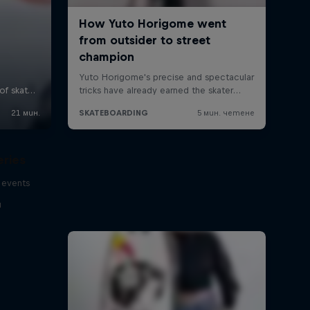
eries
 events
и