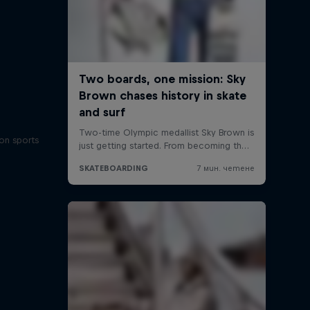
on sports
и