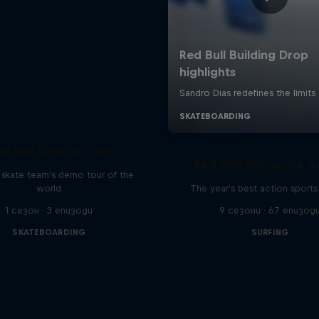
d Bull Drop In Tour
Red Bull Signature S
l skate team's demo tour of the
world
The year's best action sports
1 сезон · 3 епизоди
9 сезони · 67 епизод
SKATEBOARDING
SURFING