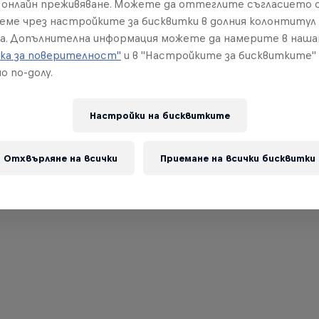
онлайн преживяване. Можете да оттеглите съгласието с
реме чрез настройките за бисквитки в долния колонтитул
а. Допълнителна информация можете да намерите в наш
ка за поверителност"
и в "Настройките за бисквитките"
о по-долу.
Настройки на бисквитките
Отхвърляне на всички
Приемане на всички бисквитки