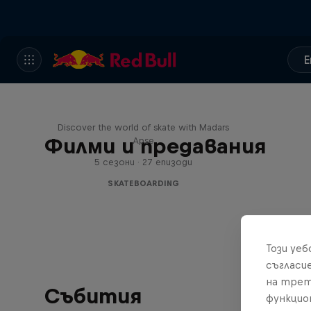
E
Skate Tales
Discover the world of skate with Madars
Филми и предавания
Apse
5 сезони · 27 епизоди
SKATEBOARDING
Този уе
съгласи
на трет
Събития
функцио