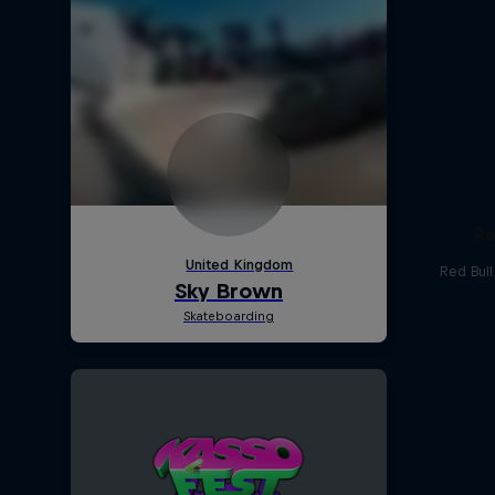
Re
Red Bul