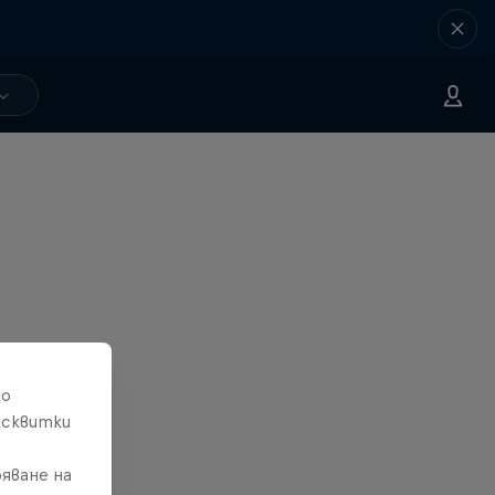
то
исквитки
яване на