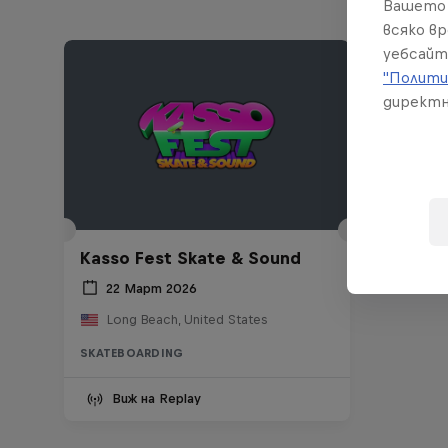
Вашето 
всяко в
уебсайт
"Полити
директн
Kasso Fest Skate & Sound
22 Март 2026
Long Beach, United States
SKATEBOARDING
Виж на Replay