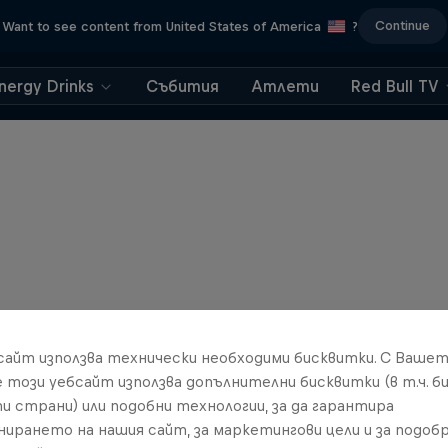
Continue
Want to see content from United States of America
?
nergy Drinks
Събития
Атлети
Red Bull TV
бсайт използва технически необходими бисквитки. С Ваше
е този уебсайт използва допълнителни бисквитки (в т.ч. б
и страни) или подобни технологии, за да гарантира
нирането на нашия сайт, за маркетингови цели и за подобр