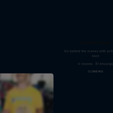
Ultimate Rush
Go behind the scenes with acti
best
6 сезони · 81 епизод
CLIMBING