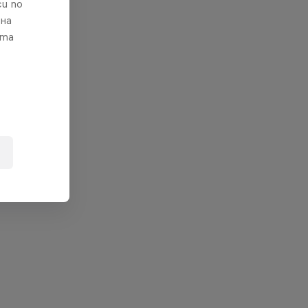
и по
 на
ата