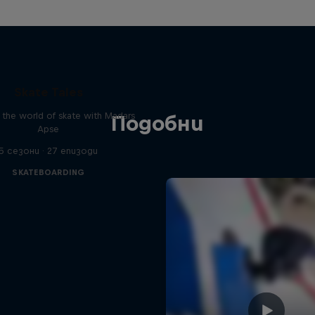
Skate Tales
 the world of skate with Madars
Подобни
Apse
5 сезони · 27 епизоди
SKATEBOARDING