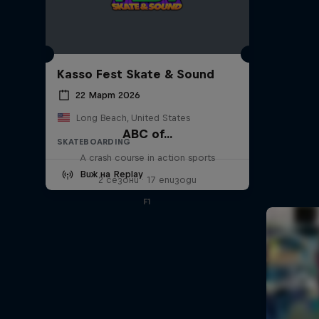
Kasso Fest Skate & Sound
22 Март 2026
Long Beach, United States
ABC of...
SKATEBOARDING
A crash course in action sports
Виж на Replay
2 сезони · 17 епизоди
F1