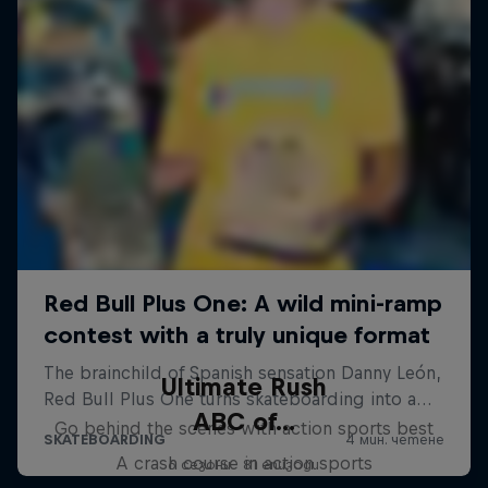
Ultimate Rush
ABC of...
Go behind the scenes with action sports best
A crash course in action sports
6 сезони · 81 епизоди