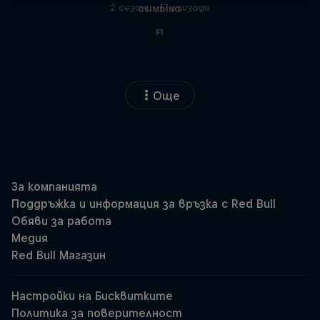
2 сезони · 17 епизоди
CLIMBING
F1
Още