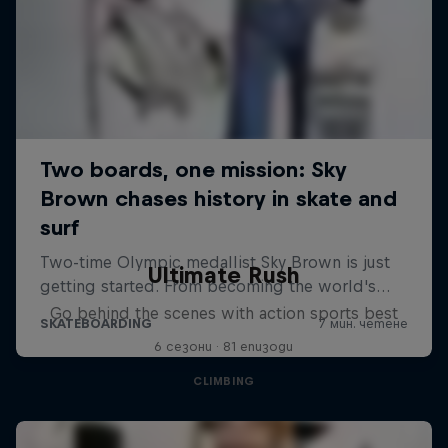
Ultimate Rush
Go behind the scenes with action sports best
6 сезони · 81 епизоди
CLIMBING