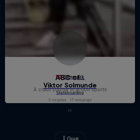
ABC of...
A crash course in action sports
2 сезони · 17 епизоди
F1
Още