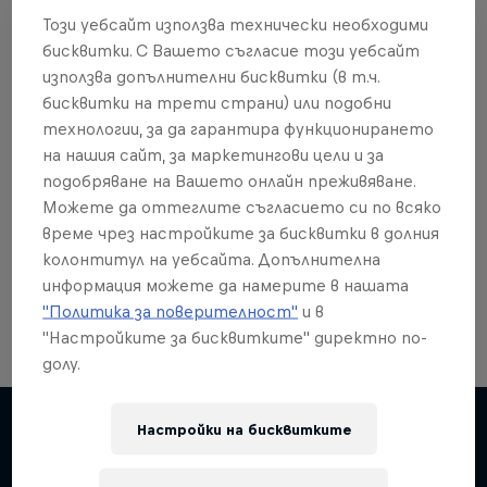
Този уебсайт използва технически необходими
бисквитки. С Вашето съгласие този уебсайт
използва допълнителни бисквитки (в т.ч.
бисквитки на трети страни) или подобни
Още от това?
технологии, за да гарантира функционирането
на нашия сайт, за маркетингови цели и за
подобряване на Вашето онлайн преживяване.
Можете да оттеглите съгласието си по всяко
Skateboarding
време чрез настройките за бисквитки в долния
колонтитул на уебсайта. Допълнителна
Welcome to the Red Bull Skateboarding hub, your
source for skateboarding news, videos, rider …
информация можете да намерите в нашата
"Политика за поверителност"
и в
"Настройките за бисквитките" директно по-
долу.
Настройки на бисквитките
Подобни