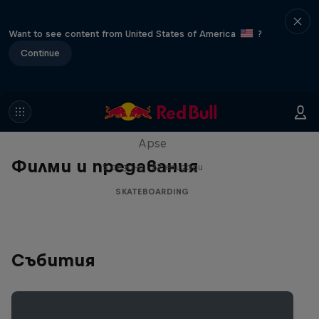
Want to see content from United States of America
?
Continue
Skate Tales
Discover the world of skate with Madars
Apse
Филми и предавания
5 сезони · 27 епизоди
SKATEBOARDING
Събития