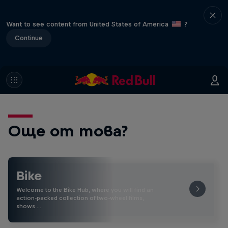
Want to see content from United States of America
?
Continue
Още от това?
Bike
Welcome to the Bike Hub, where you will find an
action-packed collection of two-wheel films,
shows …