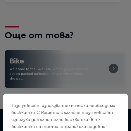
Още от това?
Bike
Welcome to the Bike Hub, where you will find an
action-packed collection of two-wheel films,
shows …
Този уебсайт използва технически необходими
бисквитки. С Вашето съгласие този уебсайт
използва допълнителни бисквитки (в т.ч.
бисквитки на трети страни) или подобни