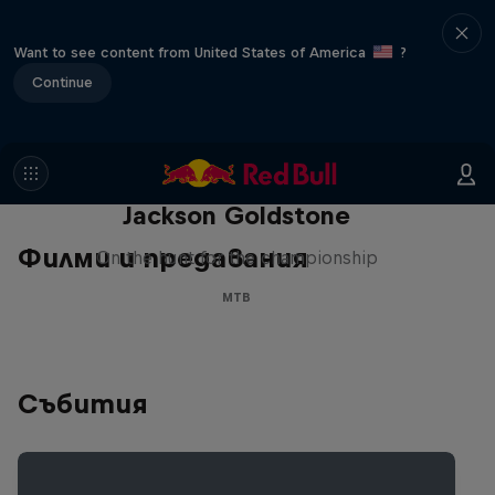
Want to see content from United States of America
?
Continue
The Search for Milliseconds:
Jackson Goldstone
Филми и предавания
On the hunt for the championship
MTB
Събития