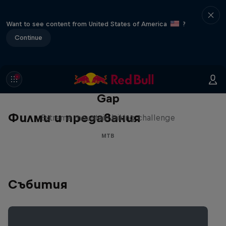
Want to see content from United States of America
?
Continue
Matt Jones: The Impossible
Gap
Филми и предавания
Extreme mountain biking challenge
MTB
Събития