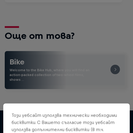
Още от това?
Bike
Welcome to the Bike Hub, where you will find an
action-packed collection of two-wheel films,
shows …
Този уебсайт използва технически необходими
бисквитки. С Вашето съгласие този уебсайт
използва допълнителни бисквитки (в т.ч.