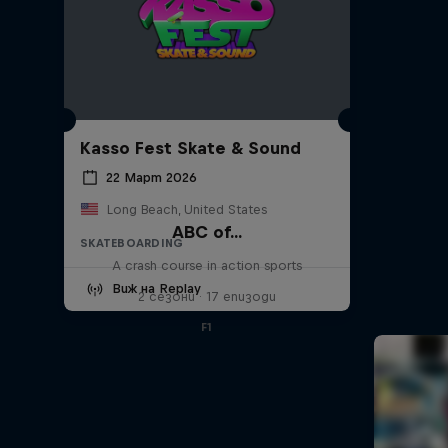
Kasso Fest Skate & Sound
22 Март 2026
Long Beach, United States
ABC of...
SKATEBOARDING
A crash course in action sports
Виж на Replay
2 сезони · 17 епизоди
F1