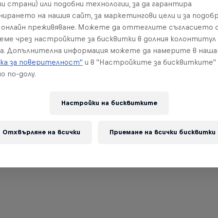
и страни) или подобни технологии, за да гарантира
нирането на нашия сайт, за маркетингови цели и за подобр
онлайн преживяване. Можете да оттеглите съгласието с
реме чрез настройките за бисквитки в долния колонтитул
а. Допълнителна информация можете да намерите в наш
ка за поверителност"
и в "Настройките за бисквитките"
о по-долу.
Настройки на бисквитките
Отхвърляне на всички
Приемане на всички бисквитки