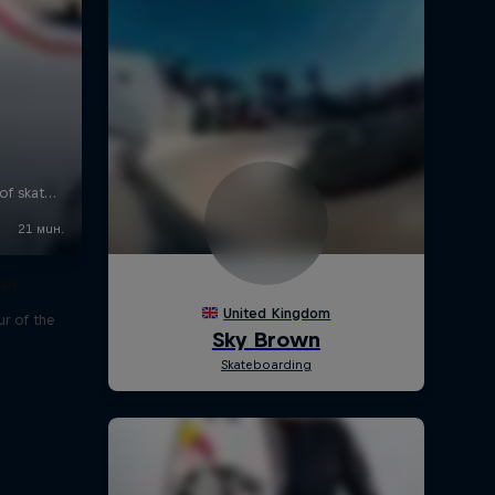
our
r of the