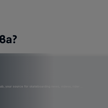
ва?
b, your source for skateboarding news, videos, rider …