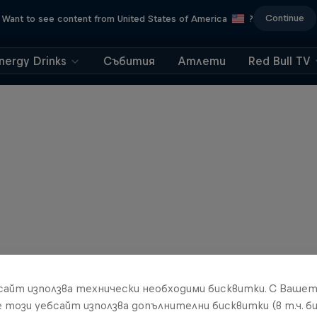
Continue
Want to see content from United States of America
?
nergy Drinks
Събития
Атлети
Red Bull TV
бсайт използва технически необходими бисквитки. С Ваше
е този уебсайт използва допълнителни бисквитки (в т.ч. б