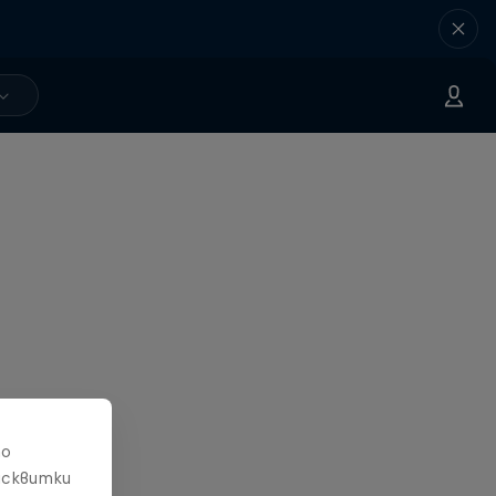
то
исквитки