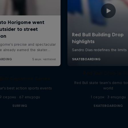
Red Bull Drop In T
Bull Signature Series
Red Bull skate team's demo tou
ar's best action sports events
world
9 сезони · 67 епизоди
1 сезон · 3 епизоди
SURFING
SKATEBOARDING