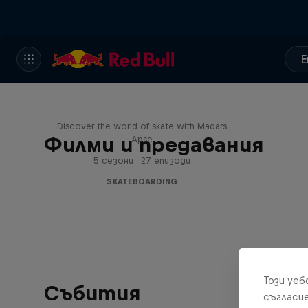
E
Skate Tales
Discover the world of skate with Madars
Филми и предавания
Apse
5 сезони · 27 епизоди
SKATEBOARDING
Този уе
Събития
съгласи