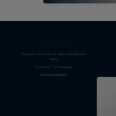
Skate Tales
Discover the world of skate with Madars
Apse
5 сезони · 27 епизоди
SKATEBOARDING