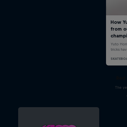
Red 
The ye