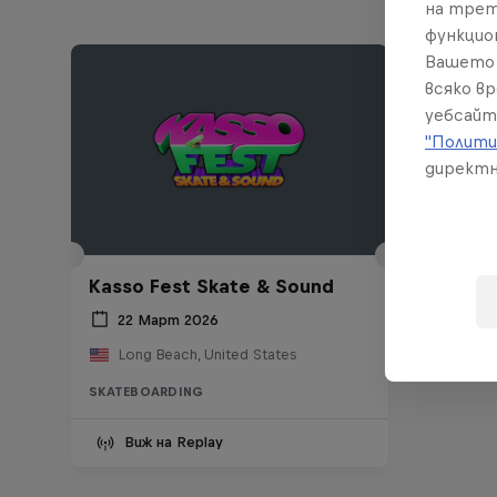
на трет
функцио
Вашето 
всяко в
уебсайт
"Полити
директн
Kasso Fest Skate & Sound
22 Март 2026
Long Beach, United States
SKATEBOARDING
Виж на Replay