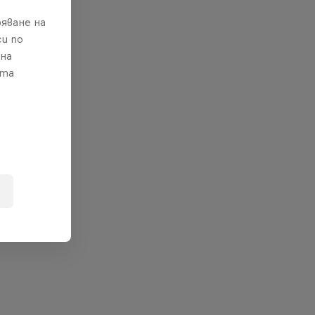
яване на
и по
 на
ата