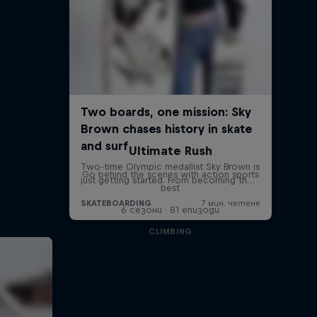
Ultimate Rush
Go behind the scenes with action sports
best
6 сезони · 81 епизоди
CLIMBING