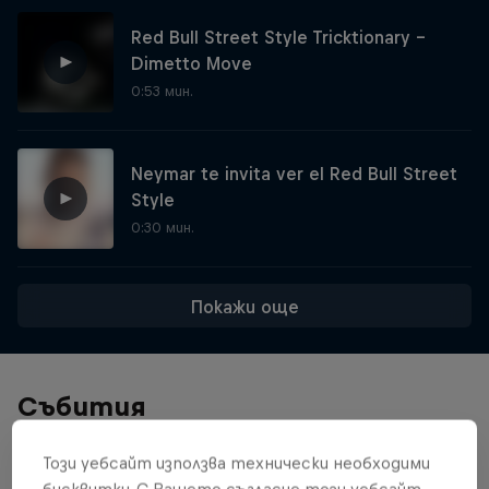
Red Bull Street Style Tricktionary –
Dimetto Move
0:53 мин.
Neymar te invita ver el Red Bull Street
Style
0:30 мин.
Покажи още
Събития
Този уебсайт използва технически необходими
бисквитки. С Вашето съгласие този уебсайт