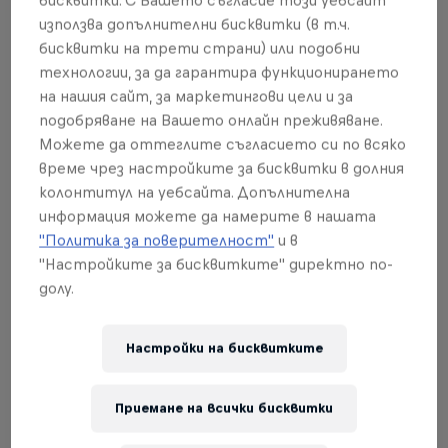
използва допълнителни бисквитки (в т.ч.
бисквитки на трети страни) или подобни
технологии, за да гарантира функционирането
на нашия сайт, за маркетингови цели и за
подобряване на Вашето онлайн преживяване.
Можете да оттеглите съгласието си по всяко
време чрез настройките за бисквитки в долния
колонтитул на уебсайта. Допълнителна
информация можете да намерите в нашата
"Политика за поверителност"
и в
"Настройките за бисквитките" директно по-
Sean Garnier's Global Ballers Tour
долу.
14 Май – 28 Август 2026
Настройки на бисквитките
Global
FREESTYLE SOCCER
Приемане на всички бисквитки
Happening now