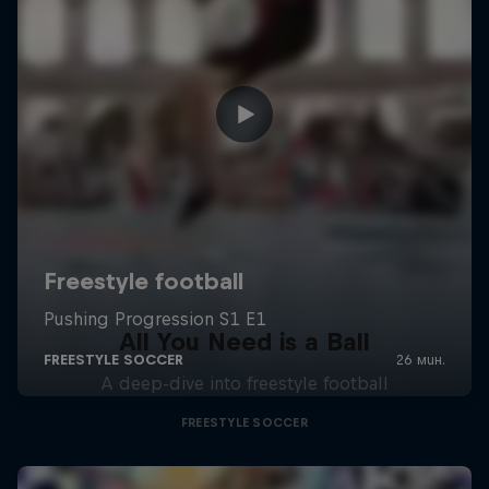
All You Need is a Ball
A deep-dive into freestyle football
FREESTYLE SOCCER