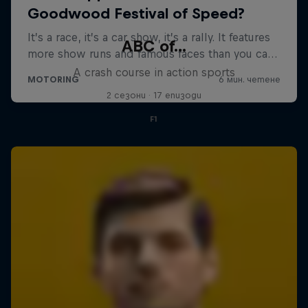
ABC of...
A crash course in action sports
2 сезони · 17 епизоди
F1