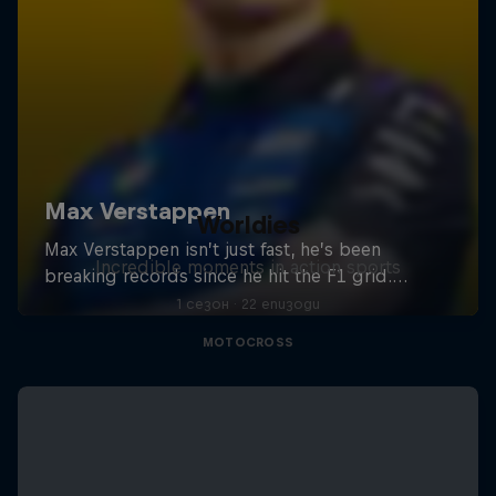
Worldies
Incredible moments in action sports
1 сезон · 22 епизоди
MOTOCROSS