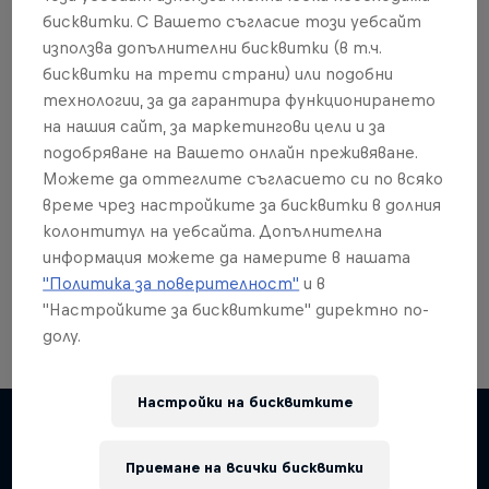
бисквитки. С Вашето съгласие този уебсайт
използва допълнителни бисквитки (в т.ч.
бисквитки на трети страни) или подобни
технологии, за да гарантира функционирането
Още от това?
на нашия сайт, за маркетингови цели и за
подобряване на Вашето онлайн преживяване.
Можете да оттеглите съгласието си по всяко
време чрез настройките за бисквитки в долния
Red Bull Motorsports
колонтитул на уебсайта. Допълнителна
информация можете да намерите в нашата
On track and off road, on two wheels or four - this
is your home for Red Bull Motorsports. Watch …
"Политика за поверителност"
и в
"Настройките за бисквитките" директно по-
долу.
Настройки на бисквитките
F1 Car Returns to India
The 2012 Indian GP-winning car in action at
Приемане на всички бисквитки
Подобни
Buddh