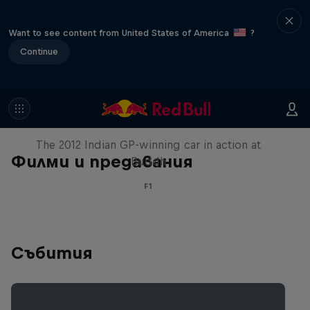
Want to see content from United States of America
?
Continue
F1 Car Returns to India
The 2012 Indian GP-winning car in action at
Филми и предавания
Buddh
F1
Събития