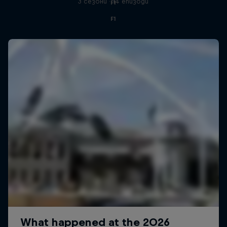
3 сезони · 14 епизоди
F1
F1