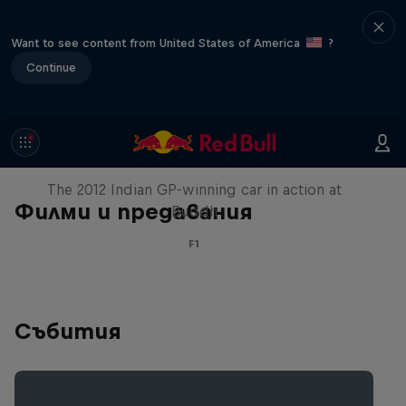
Want to see content from United States of America
?
Continue
F1 Car Returns to India
The 2012 Indian GP-winning car in action at
Филми и предавания
Buddh
F1
Събития