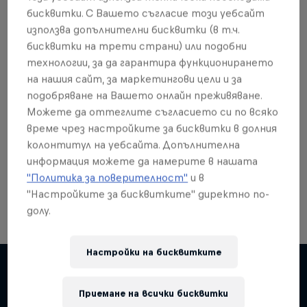
бисквитки. С Вашето съгласие този уебсайт
използва допълнителни бисквитки (в т.ч.
бисквитки на трети страни) или подобни
технологии, за да гарантира функционирането
Още от това?
на нашия сайт, за маркетингови цели и за
подобряване на Вашето онлайн преживяване.
Можете да оттеглите съгласието си по всяко
време чрез настройките за бисквитки в долния
Red Bull Motorsports
колонтитул на уебсайта. Допълнителна
информация можете да намерите в нашата
On track and off road, on two wheels or four - this
is your home for Red Bull Motorsports. Watch …
"Политика за поверителност"
и в
"Настройките за бисквитките" директно по-
долу.
Настройки на бисквитките
Приемане на всички бисквитки
Подобни