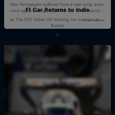
F1 Car Returns to India
The 2012 Indian GP-winning car in action at
Buddh
F1