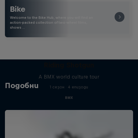
Bike
Welcome to the Bike Hub, where you will find an
action-packed collection of two-wheel films,
shows …
Riding Shotgun
A BMX world culture tour
Подобни
1 сезон · 4 епизоди
BMX