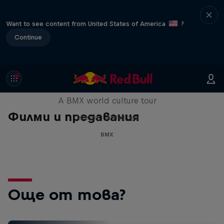
Want to see content from United States of America
?
Continue
Riding Shotgun
A BMX world culture tour
Филми и предавания
1 сезон · 4 епизоди
BMX
Още от това?