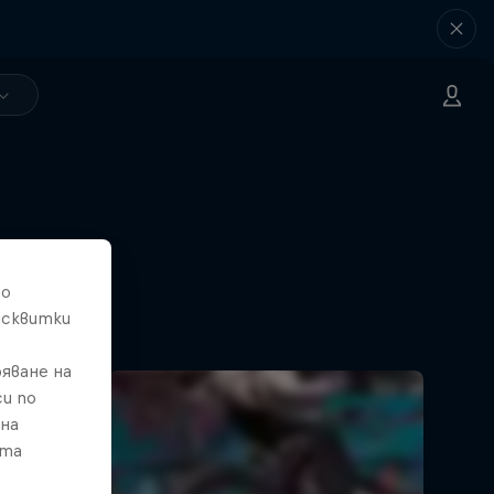
то
исквитки
яване на
и по
 на
ата