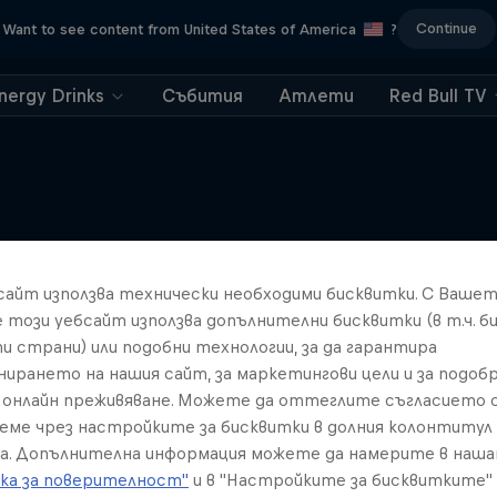
Continue
Want to see content from United States of America
?
nergy Drinks
Събития
Атлети
Red Bull TV
cAskill's Imaginate
Подобни
бсайт използва технически необходими бисквитки. С Ваше
e the mind of Danny MacAskill
е този уебсайт използва допълнителни бисквитки (в т.ч. б
1 сезон · 5 епизоди
и страни) или подобни технологии, за да гарантира
TRIALS
нирането на нашия сайт, за маркетингови цели и за подобр
онлайн преживяване. Можете да оттеглите съгласието с
реме чрез настройките за бисквитки в долния колонтитул
а. Допълнителна информация можете да намерите в наш
ка за поверителност"
и в "Настройките за бисквитките"