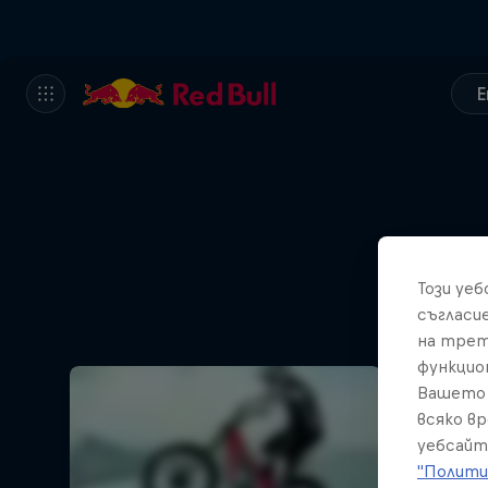
E
Ma
Този уе
Insid
съгласи
на трет
функцио
Вашето 
всяко в
уебсайт
"Полити