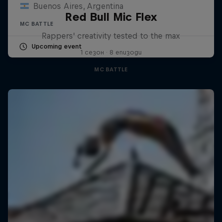
Buenos Aires, Argentina
Red Bull Mic Flex
MC BATTLE
Rappers' creativity tested to the max
Upcoming event
1 сезон · 8 епизоди
MC BATTLE