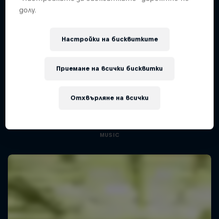
долу.
Настройки на бисквитките
Приемане на всички бисквитки
Diggin' in the Carts
The secret history of Japanese video game
Отхвърляне на всички
music
1 сезон · 5 епизоди
MUSIC