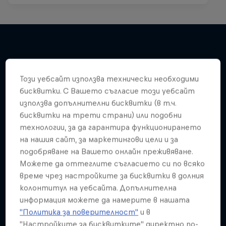
Подобни
Този уебсайт използва технически необходими
бисквитки. С Вашето съгласие този уебсайт
използва допълнителни бисквитки (в т.ч.
бисквитки на трети страни) или подобни
технологии, за да гарантира функционирането
на нашия сайт, за маркетингови цели и за
подобряване на Вашето онлайн преживяване.
Можете да оттеглите съгласието си по всяко
време чрез настройките за бисквитки в долния
колонтитул на уебсайта. Допълнителна
информация можете да намерите в нашата
"Политика за поверителност"
и в
"Настройките за бисквитките" директно по-