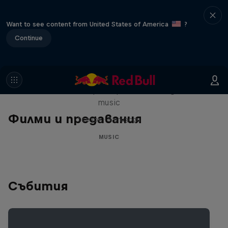
Want to see content from United States of America
?
Continue
Diggin' in the Carts
The secret history of Japanese video game
music
Филми и предавания
1 сезон · 5 епизоди
MUSIC
Събития