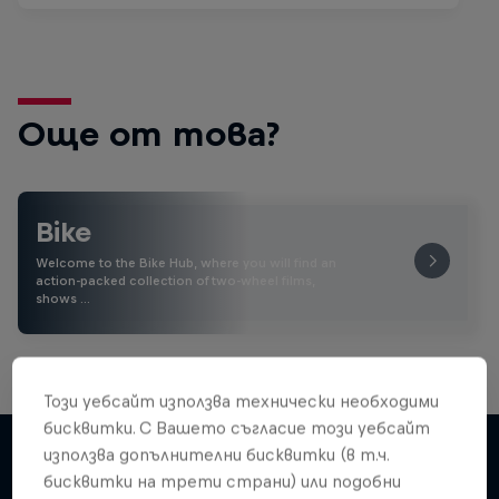
Още от това?
Bike
Welcome to the Bike Hub, where you will find an
action-packed collection of two-wheel films,
shows …
Този уебсайт използва технически необходими
бисквитки. С Вашето съгласие този уебсайт
използва допълнителни бисквитки (в т.ч.
бисквитки на трети страни) или подобни