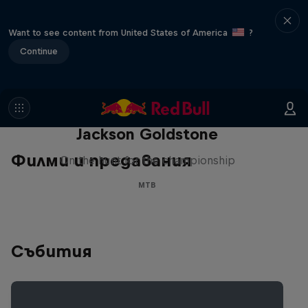
Want to see content from United States of America
?
Continue
The Search for Milliseconds:
Jackson Goldstone
Филми и предавания
On the hunt for the championship
MTB
Събития