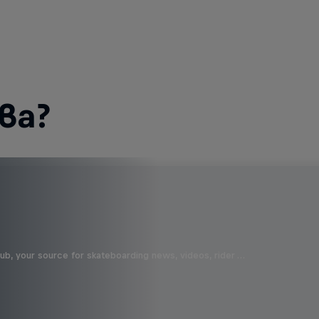
ва?
b, your source for skateboarding news, videos, rider …