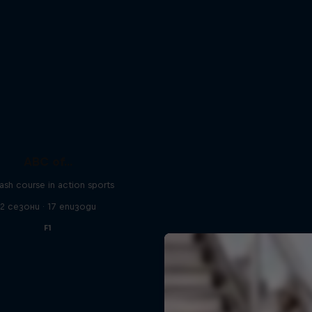
ABC of...
ash course in action sports
2 сезони · 17 епизоди
F1