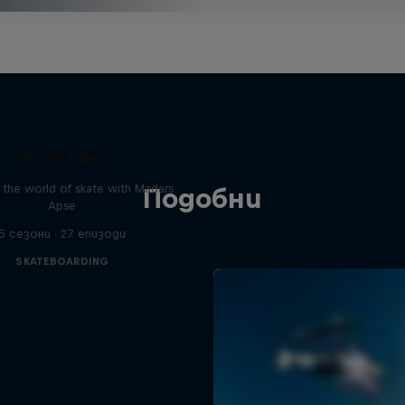
Skate Tales
 the world of skate with Madars
Подобни
Apse
5 сезони · 27 епизоди
SKATEBOARDING