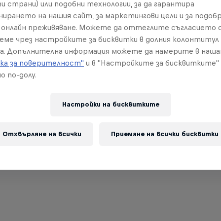
и страни) или подобни технологии, за да гарантира
нирането на нашия сайт, за маркетингови цели и за подобр
онлайн преживяване. Можете да оттеглите съгласието с
реме чрез настройките за бисквитки в долния колонтитул
а. Допълнителна информация можете да намерите в наш
ка за поверителност"
и в "Настройките за бисквитките"
о по-долу.
Настройки на бисквитките
Отхвърляне на всички
Приемане на всички бисквитки