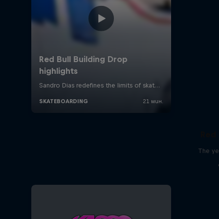
Red 
The ye