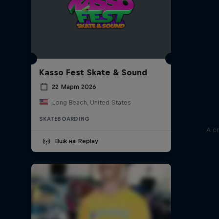
Kasso Fest Skate & Sound
22 Март 2026
Long Beach, United States
SKATEBOARDING
A cr
Виж на Replay