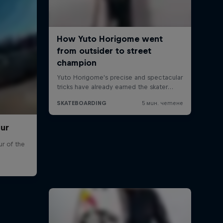
our
r of the