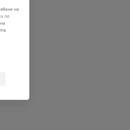
яване на
и по
 на
ата