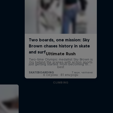
Ultimate Rush
Go behind the scenes with action sports
best
6 сезони · 81 епизоди
CLIMBING