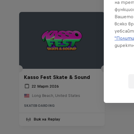
на трет
функцио
Вашето 
всяко в
уебсайт
"Полити
директн
Kasso Fest Skate & Sound
22 Март 2026
Long Beach, United States
SKATEBOARDING
Виж на Replay