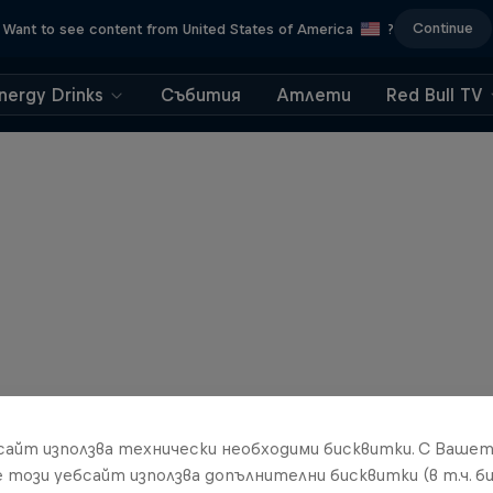
Continue
Want to see content from United States of America
?
nergy Drinks
Събития
Атлети
Red Bull TV
бсайт използва технически необходими бисквитки. С Ваше
е този уебсайт използва допълнителни бисквитки (в т.ч. б