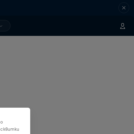
то
исквитки