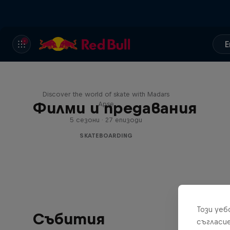
E
Skate Tales
Discover the world of skate with Madars
Филми и предавания
Apse
5 сезони · 27 епизоди
SKATEBOARDING
Този уе
Събития
съгласи