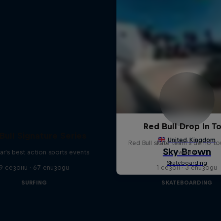
Red Bull Drop In T
Bull Signature Series
Red Bull skate team's demo tou
ar's best action sports events
world
9 сезони · 67 епизоди
1 сезон · 3 епизоди
SURFING
SKATEBOARDING