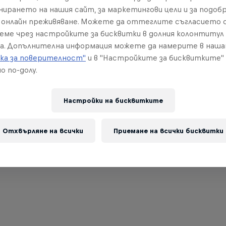
нирането на нашия сайт, за маркетингови цели и за подобр
онлайн преживяване. Можете да оттеглите съгласието с
реме чрез настройките за бисквитки в долния колонтитул
а. Допълнителна информация можете да намерите в наш
ка за поверителност"
и в "Настройките за бисквитките"
о по-долу.
Настройки на бисквитките
Отхвърляне на всички
Приемане на всички бисквитки