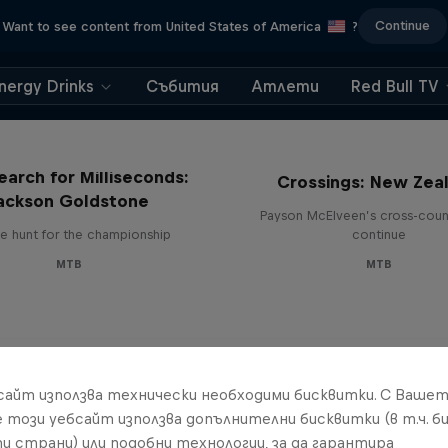
Continue
Want to see content from United States of America
?
nergy Drinks
Събития
Атлети
Red Bull TV
earch for Milliseconds:
Crossings: New Zea
ackson Goldstone
Payson McElveen’s cross-count
e hunt for the championship
continue
MTB
MTB
бсайт използва технически необходими бисквитки. С Ваше
е този уебсайт използва допълнителни бисквитки (в т.ч. б
и страни) или подобни технологии, за да гарантира