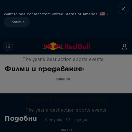
Want to see content from United States of America
?
Continue
Red Bull Signature Series
The year's best action sports events
Филми и предавания
9 сезони · 67 епизоди
SURFING
Red Bull Signature Series
The year's best action sports events
Подобни
9 сезони · 67 епизоди
SURFING