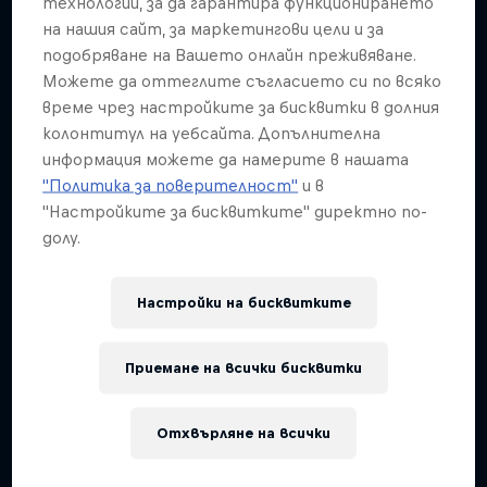
технологии, за да гарантира функционирането
ABC of...
на нашия сайт, за маркетингови цели и за
подобряване на Вашето онлайн преживяване.
A crash course in action sports
Можете да оттеглите съгласието си по всяко
2 сезони · 17 епизоди
време чрез настройките за бисквитки в долния
колонтитул на уебсайта. Допълнителна
F1
информация можете да намерите в нашата
"Политика за поверителност"
и в
"Настройките за бисквитките" директно по-
долу.
Настройки на бисквитките
Приемане на всички бисквитки
Отхвърляне на всички