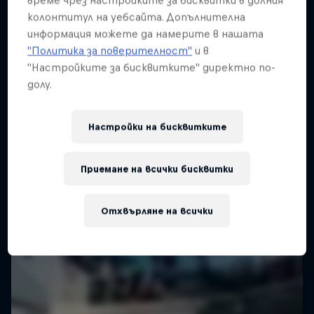
време чрез настройките за бисквитки в долния
колонтитул на уебсайта. Допълнителна
информация можете да намерите в нашата
"Политика за поверителност"
и в
"Настройките за бисквитките" директно по-
долу.
Настройки на бисквитките
Приемане на всички бисквитки
Отхвърляне на всички