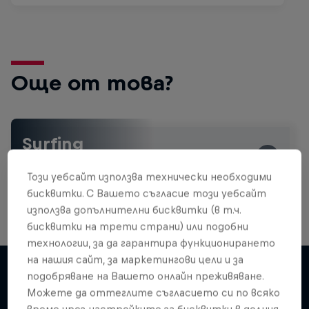
Още от това?
Surfing
Welcome to the Surf Hub, where you will find a rip-
roaring collection of surf films, shows and …
Този уебсайт използва технически необходими
бисквитки. С Вашето съгласие този уебсайт
използва допълнителни бисквитки (в т.ч.
бисквитки на трети страни) или подобни
технологии, за да гарантира функционирането
на нашия сайт, за маркетингови цели и за
подобряване на Вашето онлайн преживяване.
Можете да оттеглите съгласието си по всяко
Подобни