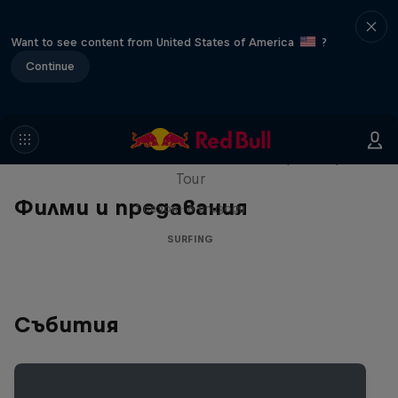
Want to see content from United States of America
?
Continue
WSL Replay
The latest action from the WSL Championship
Tour
Филми и предавания
1 сезон · 6 епизоди
SURFING
Събития