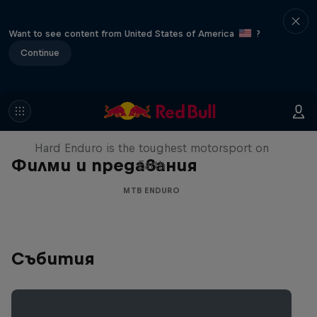
Want to see content from United States of America
?
Continue
Hard Enduro 2025: The Hardest
Season Yet?
Hard Enduro is the toughest motorsport on
Филми и предавания
Earth
MTB ENDURO
Събития