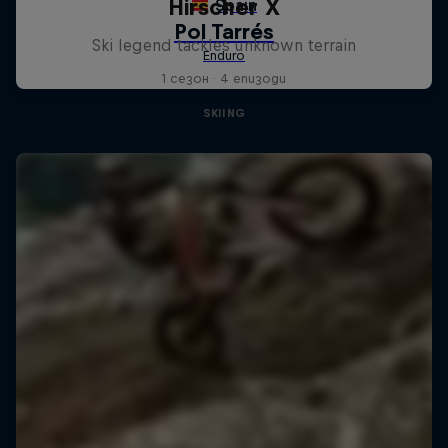
Hirscher X
Ski legend tackles unknown terrain
1 сезон · 4 епизоди
SKIING