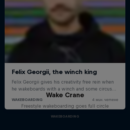
Wake Crane
Freestyle wakeboarding goes full circle
WAKEBOARDING