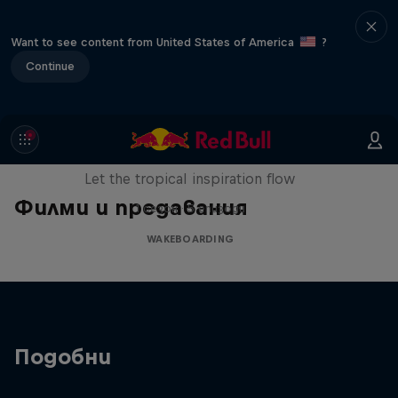
Want to see content from United States of America
?
Continue
Wakecation: Panama
Let the tropical inspiration flow
Филми и предавания
1 сезон · 5 епизоди
WAKEBOARDING
Подобни