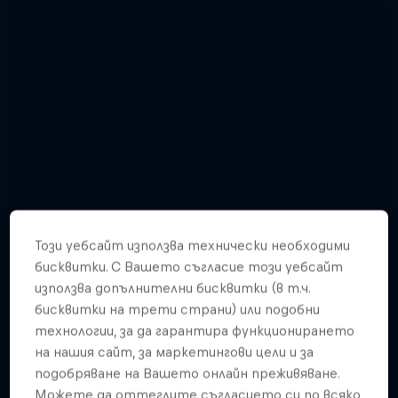
Този уебсайт използва технически необходими
бисквитки. С Вашето съгласие този уебсайт
използва допълнителни бисквитки (в т.ч.
бисквитки на трети страни) или подобни
технологии, за да гарантира функционирането
на нашия сайт, за маркетингови цели и за
Watch Brian Grubb wakeskate icebergs
подобряване на Вашето онлайн преживяване.
3 Снимки
Можете да оттеглите съгласието си по всяко