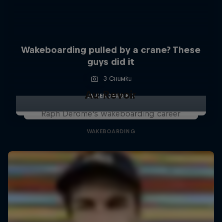
Wakeboarding pulled by a crane? These
guys did it
3 Снимки
Au Revoir
WAKEBOARDING
Raph Derome's wakeboarding career
WAKEBOARDING