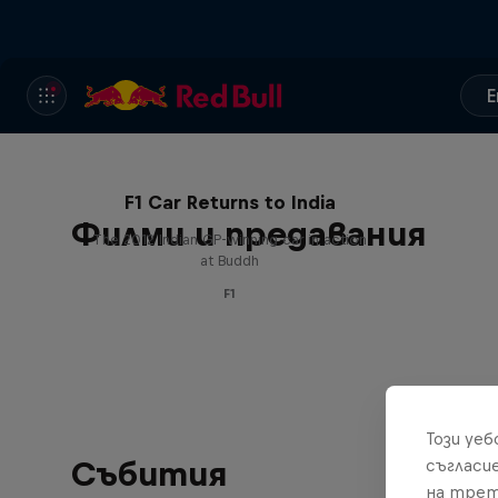
E
F1 Car Returns to India
Филми и предавания
The 2012 Indian GP-winning car in action
at Buddh
F1
Този уе
Събития
съгласи
на трет