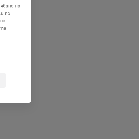
яване на
и по
 на
ата