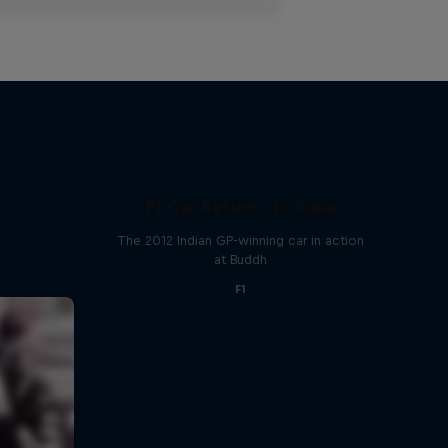
F1 Car Returns to India
The 2012 Indian GP-winning car in action
at Buddh
F1