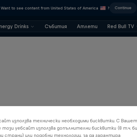
Continue
Want to see content from United States of America
?
nergy Drinks
Събития
Атлети
Red Bull TV
бсайт използва технически необходими бисквитки. С Ваше
е този уебсайт използва допълнителни бисквитки (в т.ч. б
и страни) или подобни технологии, за да гарантира