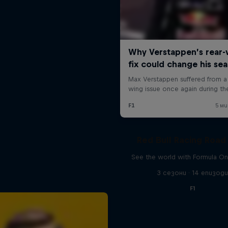
Red Bull Racing Road 
See the world with Formula On
3 сезони · 14 епизод
F1