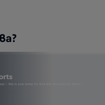
ва?
orts
four - this is your home for Red Bull Motorsports. Watch …