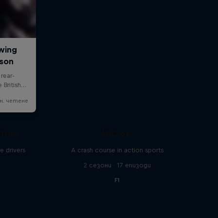
Trips
ABC of...
e drivers
A crash course in action sports
и
2 сезони · 17 епизоди
F1