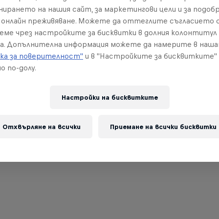
нирането на нашия сайт, за маркетингови цели и за подобр
онлайн преживяване. Можете да оттеглите съгласието с
реме чрез настройките за бисквитки в долния колонтитул
а. Допълнителна информация можете да намерите в наш
ка за поверителност"
и в "Настройките за бисквитките"
о по-долу.
Настройки на бисквитките
Отхвърляне на всички
Приемане на всички бисквитки