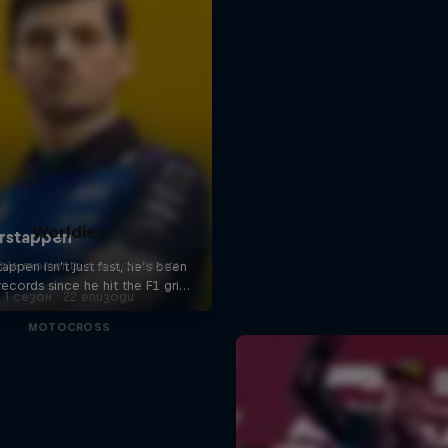
Worldies
ible moments in action sports
1 сезон · 22 епизоди
MOTOCROSS