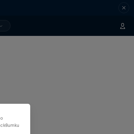
то
исквитки