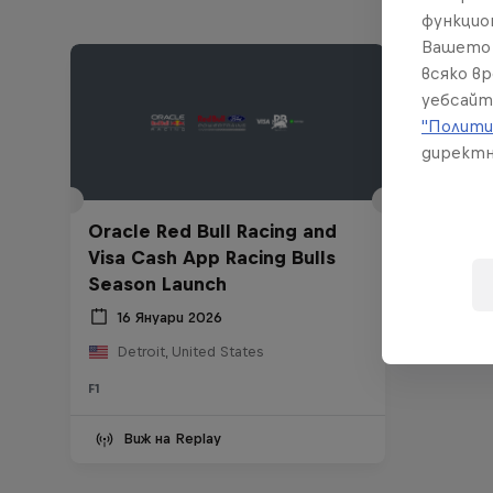
функцио
Вашето 
всяко в
уебсайт
"Полити
директн
Oracle Red Bull Racing and
Visa Cash App Racing Bulls
Season Launch
16 Януари 2026
Detroit, United States
F1
Виж на Replay