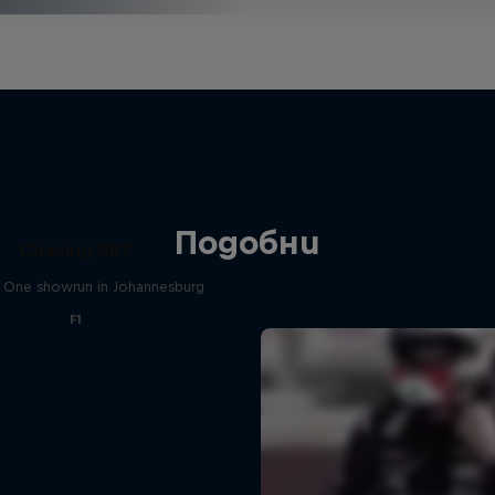
Подобни
Chasing RB7
 One showrun in Johannesburg
F1