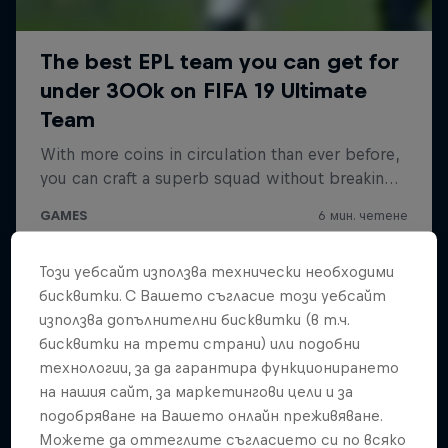
Този уебсайт използва технически необходими
бисквитки. С Вашето съгласие този уебсайт
използва допълнителни бисквитки (в т.ч.
бисквитки на трети страни) или подобни
технологии, за да гарантира функционирането
на нашия сайт, за маркетингови цели и за
подобряване на Вашето онлайн преживяване.
Можете да оттеглите съгласието си по всяко