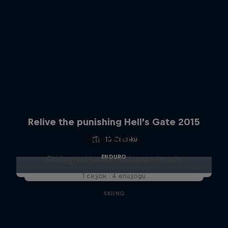
Relive the punishing Hell’s Gate 2015
Hirscher X
10 Снимки
ENDURO
Ski legend tackles unknown terrain
1 сезон · 4 епизоди
SKIING