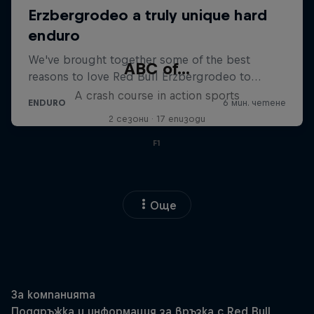
ABC of...
A crash course in action sports
2 сезони · 17 епизоди
F1
Още