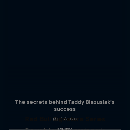
The secrets behind Taddy Blazusiak’s
success
Red Bull Signature Series
3 Снимки
ENDURO
The year's best action sports events