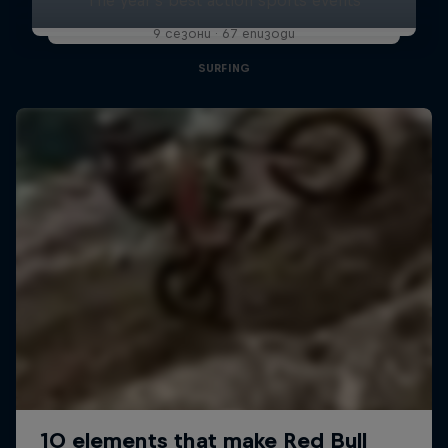
9 сезони · 67 епизоди
SURFING