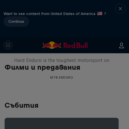
Want to see content from United States of America
?
Continue
Hard Enduro 2025: The Hardest
Season Yet?
Hard Enduro is the toughest motorsport on
Филми и предавания
Earth
MTB ENDURO
Събития