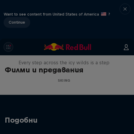
Want to see content from United States of America
?
Continue
A Baffin Vacation: Love on Ice
Every step across the icy wilds is a step
Филми и предавания
closer together
SKIING
Подобни