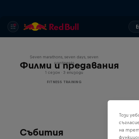
E
Michelle Khare's Great World
Race
Seven marathons, seven days, seven
Филми и предавания
continents
1 сезон · 3 епизоди
FITNESS TRAINING
Този уе
съгласи
Събития
на трет
функцио