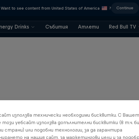
Continue
Want to see content from United States of America
?
nergy Drinks
Събития
Атлети
Red Bull TV
бсайт използва технически необходими бисквитки. С Ваше
е този уебсайт използва допълнителни бисквитки (в т.ч. б
и страни) или подобни технологии, за да гарантира
нирането на нашия сайт, за маркетингови цели и за подобр