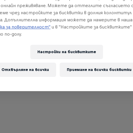
онлайн преживяване. Можете да оттеглите съгласието с
реме чрез настройките за бисквитки в долния колонтитул
а. Допълнителна информация можете да намерите в наш
ка за поверителност"
и в "Настройките за бисквитките"
о по-долу.
Настройки на бисквитките
Отхвърляне на всички
Приемане на всички бисквитки