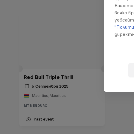
Вашето 
всяко в
уебсайт
"Полити
директн
Red Bull Triple Thrill
6 Септември 2025
Mauritius, Mauritius
MTB ENDURO
Past event