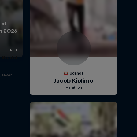
t World
, seven