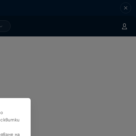
то
исквитки
яване на