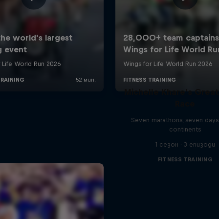
Michelle Khare's Grea
Race
Seven marathons, seven days
continents
1 сезон · 3 епизоди
FITNESS TRAINING