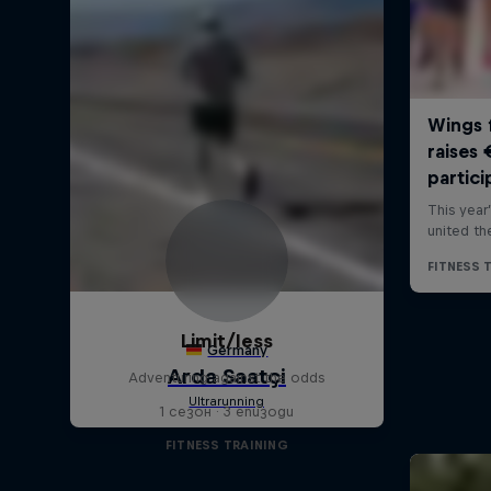
Limit/less
Adventuring against the odds
1 сезон · 3 епизоди
FITNESS TRAINING