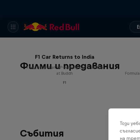
E
F1 Car Returns to India
Филми и предавания
The 2012 Indian GP-winning car in action
at Buddh
Formula
F1
Този уе
Събития
съгласи
на трет