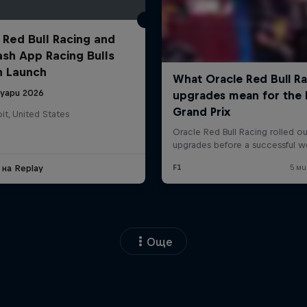
 Red Bull Racing and
ash App Racing Bulls
n Launch
нуари 2026
it, United States
 на Replay
Още