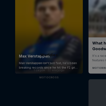
Worldies
Incredible moments in action sports
1 сезон · 22 епизоди
MOTOCROSS