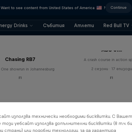
Continue
Want to see content from United States of America
?
nergy Drinks
Събития
Атлети
Red Bull TV
ABC of...
Chasing RB7
A crash course in action s
2 сезони · 17 епизоди
 One showrun in Johannesburg
F1
F1
бсайт използва технически необходими бисквитки. С Ваше
е този уебсайт използва допълнителни бисквитки (в т.ч. б
и страни) или подобни технологии, за да гарантира