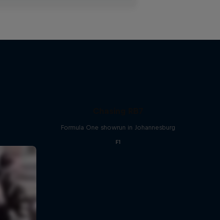
Chasing RB7
Formula One showrun in Johannesburg
F1