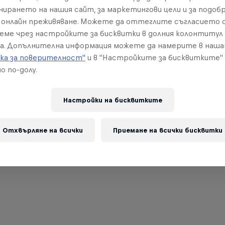
нирането на нашия сайт, за маркетингови цели и за подобр
онлайн преживяване. Можете да оттеглите съгласието с
реме чрез настройките за бисквитки в долния колонтитул
а. Допълнителна информация можете да намерите в наш
ка за поверителност"
и в "Настройките за бисквитките"
о по-долу.
Настройки на бисквитките
Отхвърляне на всички
Приемане на всички бисквитки