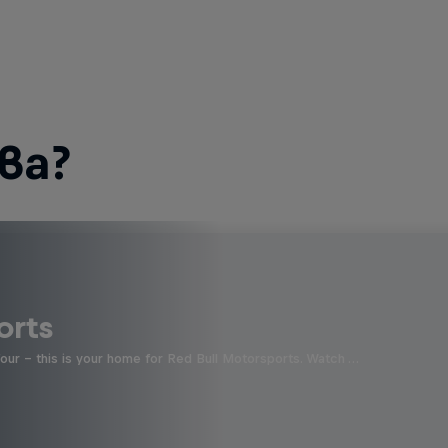
ва?
orts
four - this is your home for Red Bull Motorsports. Watch …