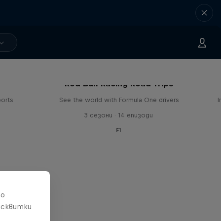
Red Bull Racing Road Trips
ports
See the world with Formula One drivers
I
3 сезони · 14 епизоди
F1
то
исквитки