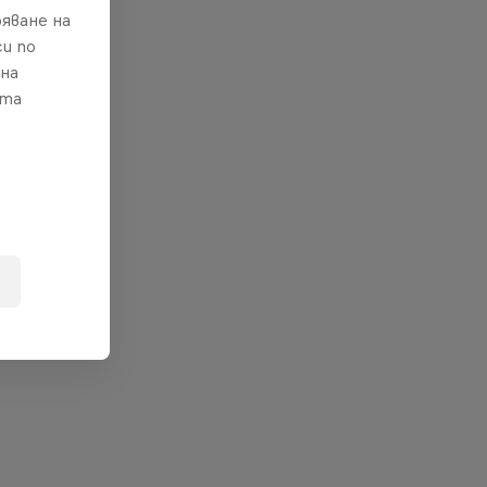
яване на
и по
 на
ата