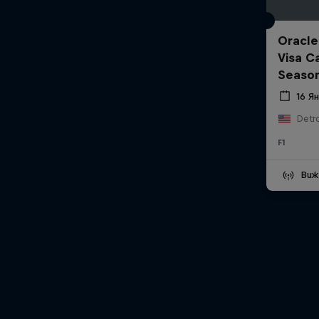
Oracle
Visa C
Seaso
16 Я
Detro
F1
Виж