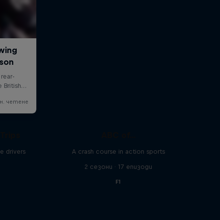
Trips
ABC of...
e drivers
A crash course in action sports
и
2 сезони · 17 епизоди
F1