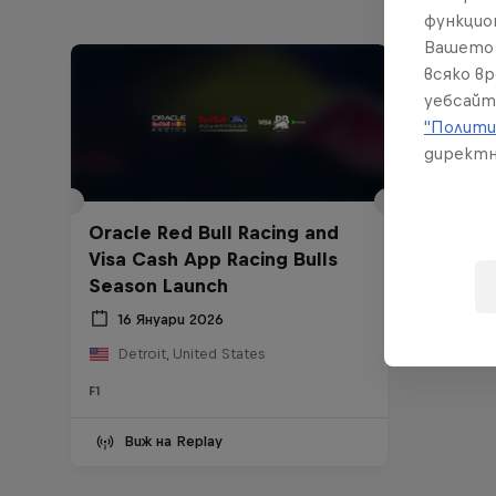
функцио
Вашето 
всяко в
уебсайт
"Полити
директн
Oracle Red Bull Racing and
Visa Cash App Racing Bulls
Season Launch
16 Януари 2026
Detroit, United States
F1
Виж на Replay