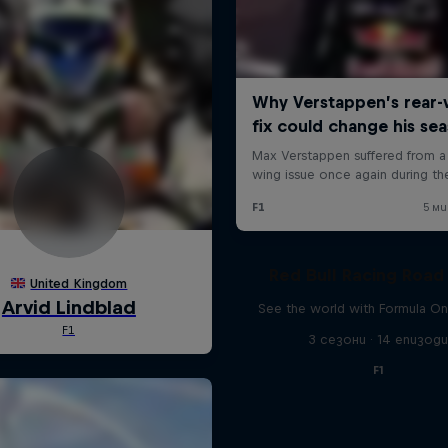
Red Bull Racing Road 
See the world with Formula On
3 сезони · 14 епизод
F1