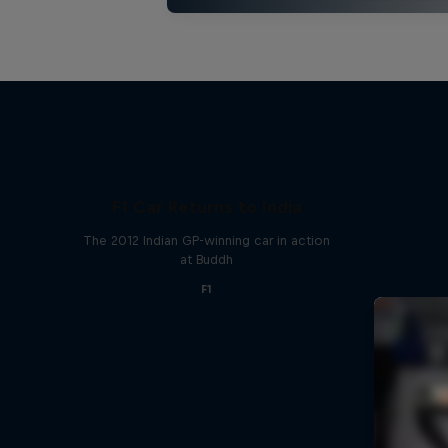
F1 Car Returns to India
The 2012 Indian GP-winning car in action
at Buddh
F1