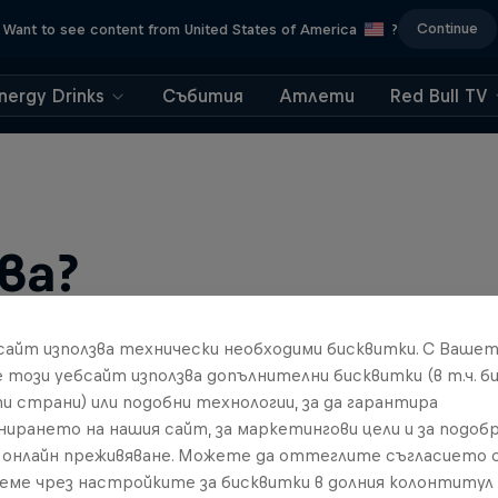
Continue
Want to see content from United States of America
?
nergy Drinks
Събития
Атлети
Red Bull TV
ва?
бсайт използва технически необходими бисквитки. С Ваше
е този уебсайт използва допълнителни бисквитки (в т.ч. б
и страни) или подобни технологии, за да гарантира
нирането на нашия сайт, за маркетингови цели и за подобр
онлайн преживяване. Можете да оттеглите съгласието с
реме чрез настройките за бисквитки в долния колонтитул
find an action-packed collection of two-wheel films, shows …