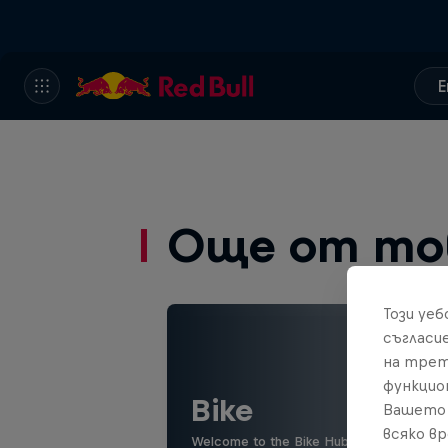
E
Още от то
Този уе
съгласи
на трет
функцио
Bike
Вашето 
всяко в
Welcome to the Bike Hub, where you will 