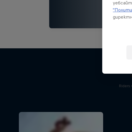
уебсайт
"Полити
директн
Riders