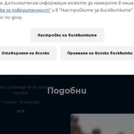
а. Допълнителна информация можете да намерите в наш
ка за поверителност"
и в "Настройките за бисквитките"
о по-долу.
Настройки на бисквитките
Отхвърляне на всички
Приемане на всички бисквитки
Road to Rampage
 who challenge MTB's baddest
Подобни
contest
1 сезон · 5 епизоди
MTB