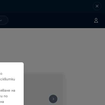
то
исквитки
яване на
и по
 на