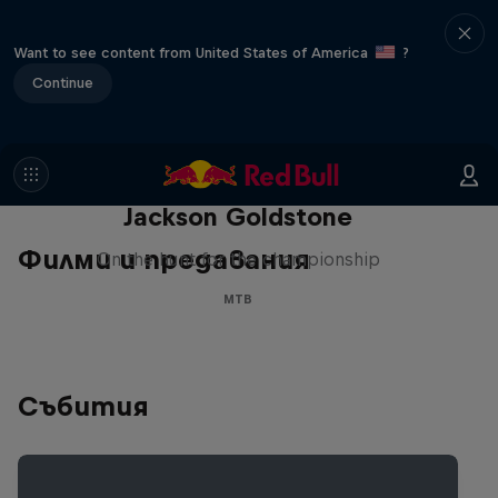
Want to see content from United States of America
?
Continue
The Search for Milliseconds:
Jackson Goldstone
Филми и предавания
On the hunt for the championship
MTB
Събития