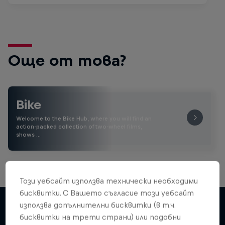
Още от това?
Bike
Welcome to the Bike Hub, where you will find an
action-packed collection of two-wheel films,
shows …
Този уебсайт използва технически необходими
бисквитки. С Вашето съгласие този уебсайт
използва допълнителни бисквитки (в т.ч.
бисквитки на трети страни) или подобни