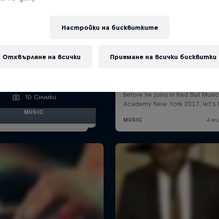
Настройки на бисквитките
Отхвърляне на всички
Приемане на всички бисквитки
nton Bishops’ guide to
Beirut
10 Снимки
MUSIC