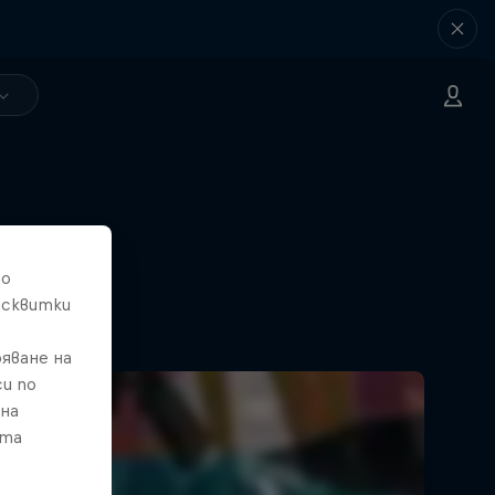
то
исквитки
яване на
и по
 на
ата