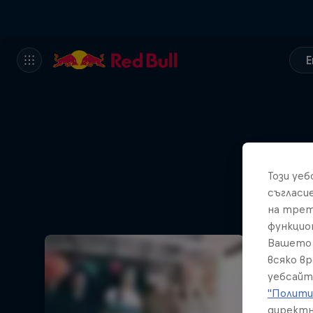
E
Този уе
съгласи
на трет
функцио
Вашето 
всяко в
уебсайт
"Полити
директн