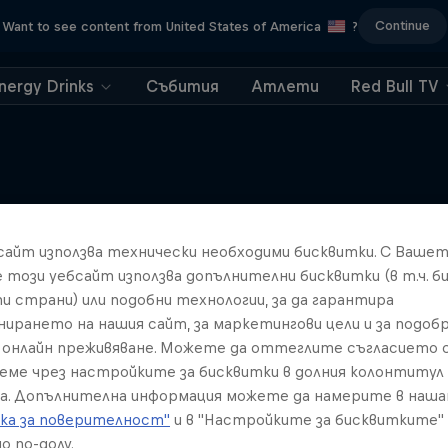
Continue
Want to see content from United States of America
?
nergy Drinks
Събития
Атлети
Red Bull TV
Подобни
бсайт използва технически необходими бисквитки. С Ваше
е този уебсайт използва допълнителни бисквитки (в т.ч. б
и страни) или подобни технологии, за да гарантира
нирането на нашия сайт, за маркетингови цели и за подобр
онлайн преживяване. Можете да оттеглите съгласието с
реме чрез настройките за бисквитки в долния колонтитул
а. Допълнителна информация можете да намерите в наш
ка за поверителност"
и в "Настройките за бисквитките"
о по-долу.