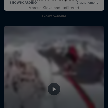
Marcus Kleveland unfiltered
SNOWBOARDING