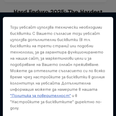
Hard Enduro 2025: The Hardest
Season Yet?
Този уебсайт използва технически необходими
Hard Enduro is the toughest motorsport on
Подобни
бисквитки. С Вашето съгласие този уебсайт
Earth
използва допълнителни бисквитки (в т.ч.
MTB ENDURO
бисквитки на трети страни) или подобни
технологии, за да гарантира функционирането
на нашия сайт, за маркетингови цели и за
подобряване на Вашето онлайн преживяване.
Можете да оттеглите съгласието си по всяко
време чрез настройките за бисквитки в долния
колонтитул на уебсайта. Допълнителна
информация можете да намерите в нашата
"Политика за поверителност"
и в
"Настройките за бисквитките" директно по-
долу.