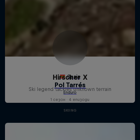
Hirscher X
Ski legend tackles unknown terrain
1 сезон · 4 епизоди
SKIING