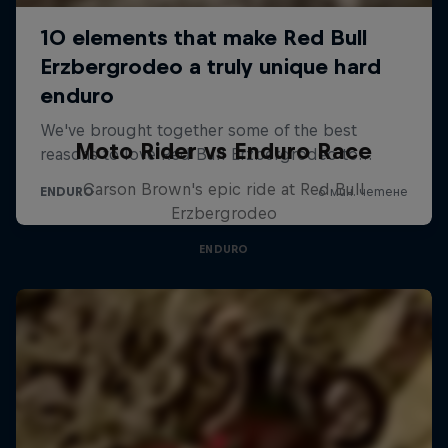
Moto Rider vs Enduro Race
Carson Brown's epic ride at Red Bull
Erzbergrodeo
ENDURO