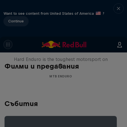
Want to see content from United States of America
?
Continue
Hard Enduro 2025: The Hardest
Season Yet?
Hard Enduro is the toughest motorsport on
Филми и предавания
Earth
MTB ENDURO
Събития