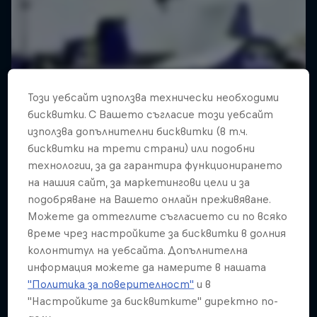
Този уебсайт използва технически необходими
бисквитки. С Вашето съгласие този уебсайт
използва допълнителни бисквитки (в т.ч.
бисквитки на трети страни) или подобни
технологии, за да гарантира функционирането
на нашия сайт, за маркетингови цели и за
подобряване на Вашето онлайн преживяване.
Можете да оттеглите съгласието си по всяко
Tip to Tail
време чрез настройките за бисквитки в долния
A New Zealand BMX tour
колонтитул на уебсайта. Допълнителна
информация можете да намерите в нашата
1 сезон · 4 епизоди
"Политика за поверителност"
и в
BMX
"Настройките за бисквитките" директно по-