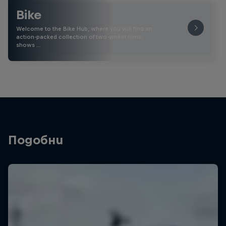
Bike
Welcome to the Bike Hub, where you will find an
action-packed collection of two-wheel films,
shows …
Подобни