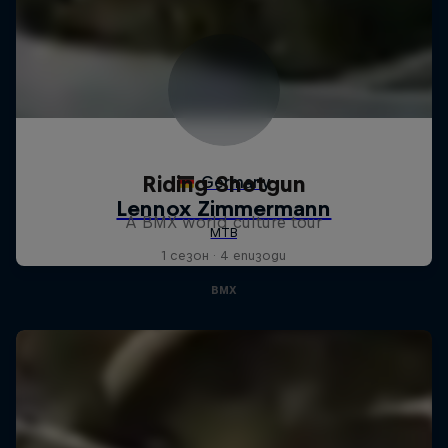
Riding Shotgun
A BMX world culture tour
1 сезон · 4 епизоди
BMX