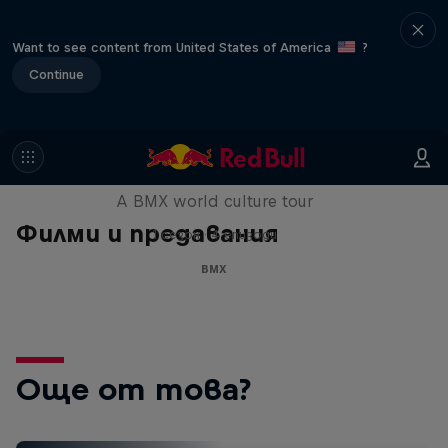
Want to see content from United States of America
?
Continue
Riding Shotgun
A BMX world culture tour
Филми и предавания
1 сезон · 4 епизоди
BMX
Още от това?