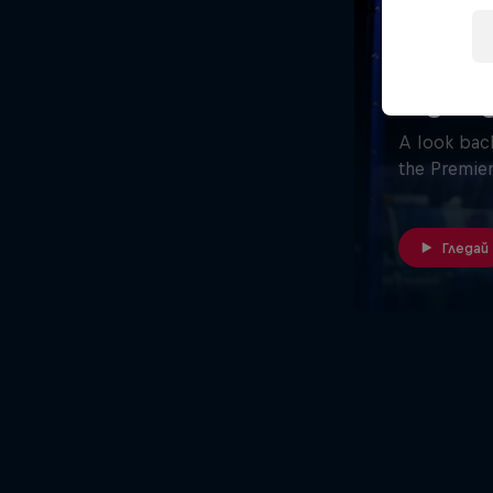
26 мин.
Pretor
highli
A look back
the Premier
Гледай