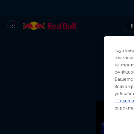
E
Този уе
съгласи
С
на трет
функцио
Вашето 
всяко в
уебсайт
"Полити
директн