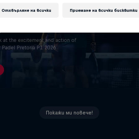
Отхвърляне на всички
Приемане на всички бисквитки
ia P1 2026
ghts
 at the excitement and action of
 Padel Pretoria P1 2026.
Покажи ми повече!