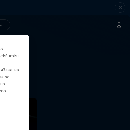
то
исквитки
де
яване на
и по
 на
ата