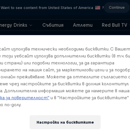
Continue
Want to see content from United States of America
?
nergy Drinks
Събития
Атлети
Red Bull TV
404
бсайт използва технически необходими бисквитки. С Ваше
е този уебсайт използва допълнителни бисквитки (в т.ч. б
транно. Къде оти
и страни) или подобни технологии, за да гарантира
нирането на нашия сайт, за маркетингови цели и за подобр
страницата?!
онлайн преживяване. Можете да оттеглите съгласието с
реме чрез настройките за бисквитки в долния колонтитул
а. Допълнителна информация можете да намерите в наш
ка за поверителност"
и в "Настройките за бисквитките"
о по-долу.
Настройки на бисквитките