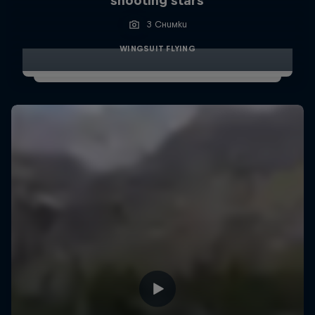
shooting stars
3 Снимки
WINGSUIT FLYING