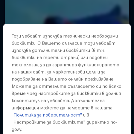
Този уебсайт използва технически необходими
бисквитки. С Вашето съгласие този уебсайт
използва допълнителни бисквитки (в т.ч.
бисквитки на трети страни) или подобни
технологии, за да гарантира функционирането
на нашия сайт, за маркетингови цели и за
подобряване на Вашето онлайн преживяване.
Можете да оттеглите съгласието си по всяко
време чрез настройките за бисквитки в долния
колонтитул на уебсайта. Допълнителна
информация можете да намерите в нашата
"Политика за поверителност"
и в
"Настройките за бисквитките" директно по-
долу.