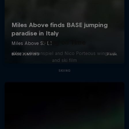
Bang on Time
Marco Waltenspiel and Nico Porteous wingsuit
and ski film
SKIING