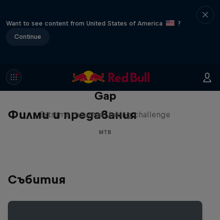
Want to see content from United States of America
?
Continue
Matt Jones: The Impossible
Gap
Филми и предавания
Extreme mountain biking challenge
MTB
Събития