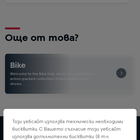
Още от това?
Bike
Welcome to the Bike Hub, where you will find an
action-packed collection of two-wheel films,
shows …
Този уебсайт използва технически необходими
бисквитки. С Вашето съгласие този уебсайт
използва допълнителни бисквитки (в т.ч.