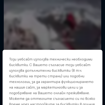
Този уебсайт използва технически необходими
бисквитки. С Вашето съгласие този уебсайт
използва допълнителни бисквитки (в т.ч.
бисквитки на трети страни) или подобни
технологии, за да гарантира функционирането
на нашия сайт, за маркетингови цели и за
подобряване на Вашето онлайн преживяване.
Можете да оттеглите съгласието си по всяко
време чрез настройките за бисквитки в долния