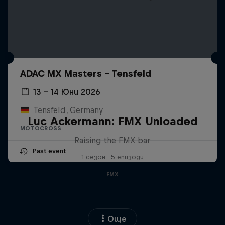
ADAC MX Masters – Tensfeld
13 – 14 Юни 2026
Tensfeld, Germany
Luc Ackermann: FMX Unloaded
MOTOCROSS
Raising the FMX bar
Past event
1 сезон · 5 епизоди
FMX
Още