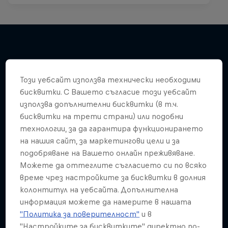
Подобни
Този уебсайт използва технически необходими
бисквитки. С Вашето съгласие този уебсайт
използва допълнителни бисквитки (в т.ч.
бисквитки на трети страни) или подобни
технологии, за да гарантира функционирането
на нашия сайт, за маркетингови цели и за
подобряване на Вашето онлайн преживяване.
Можете да оттеглите съгласието си по всяко
време чрез настройките за бисквитки в долния
колонтитул на уебсайта. Допълнителна
информация можете да намерите в нашата
"Политика за поверителност"
и в
"Настройките за бисквитките" директно по-