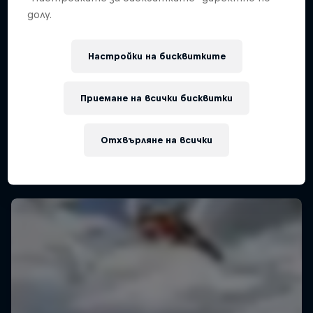
долу.
ADAC MX Masters – Gaildorf
Настройки на бисквитките
8 – 9 Август 2026
Приемане на всички бисквитки
Gaildorf, Germany
MOTOCROSS
Отхвърляне на всички
Past event