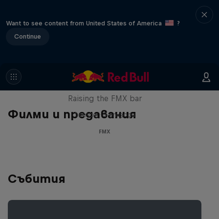
Want to see content from United States of America
?
Continue
Luc Ackermann: FMX Unloaded
Raising the FMX bar
Филми и предавания
1 сезон · 5 епизоди
FMX
Събития