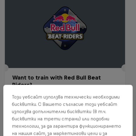
Want to train with Red Bull Beat
Riders?
29 – 30 Юли 2026
Този уебсайт използва технически необходими
бисквитки. С Вашето съгласие този уебсайт
Budapest, Hungary
използва допълнителни бисквитки (в т.ч.
BREAKING
бисквитки на трети страни) или подобни
технологии, за да гарантира функционирането
Past event
на нашия сайт, за маркетингови цели и за