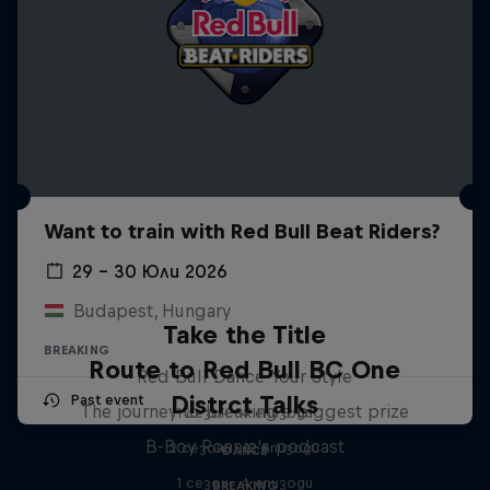
Want to train with Red Bull Beat Riders?
29 – 30 Юли 2026
Budapest, Hungary
Take the Title
BREAKING
Route to Red Bull BC One
Red Bull Dance Your Style
Distrct Talks
Past event
The journey to breaking's biggest prize
1 сезон · 4 епизоди
B-Boy Ronnie's podcast
2 сезони · 12 епизоди
DANCE
1 сезон · 4 епизоди
BREAKING