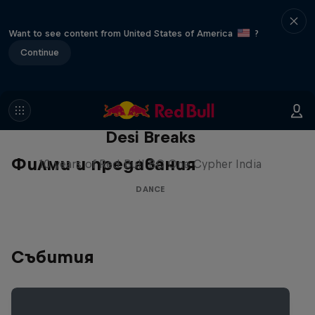
Want to see content from United States of America
?
Continue
Desi Breaks
Филми и предавания
10 years of Red Bull BC One Cypher India
DANCE
Събития