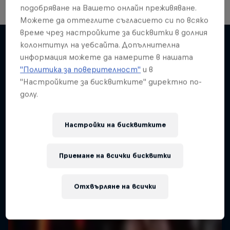
подобряване на Вашето онлайн преживяване.
Можете да оттеглите съгласието си по всяко
време чрез настройките за бисквитки в долния
колонтитул на уебсайта. Допълнителна
Desi Breaks
информация можете да намерите в нашата
Подобни
"Политика за поверителност"
и в
10 years of Red Bull BC One Cypher India
"Настройките за бисквитките" директно по-
DANCE
долу.
Настройки на бисквитките
Приемане на всички бисквитки
Отхвърляне на всички