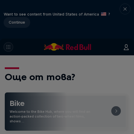
Want to see content from United States of America
?
Continue
Още от това?
Bike
Welcome to the Bike Hub, where you will find an
action-packed collection of two-wheel films,
shows …