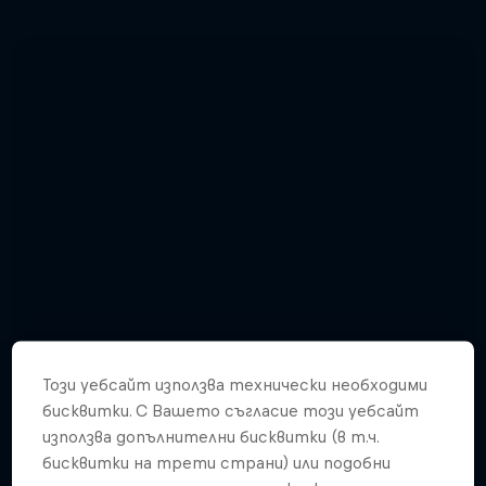
Този уебсайт използва технически необходими
бисквитки. С Вашето съгласие този уебсайт
използва допълнителни бисквитки (в т.ч.
бисквитки на трети страни) или подобни
Enjoy top photos from Friday's Crashed