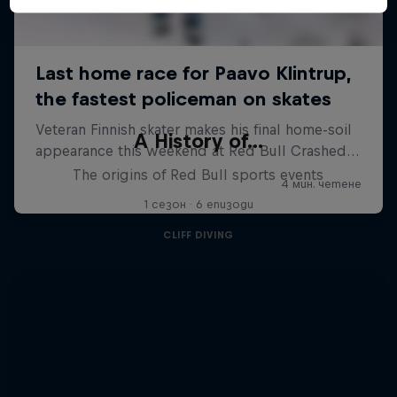
A History of...
The origins of Red Bull sports events
1 сезон · 6 епизоди
CLIFF DIVING