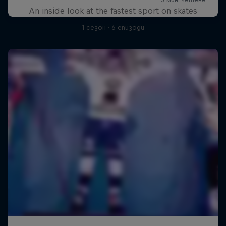
An inside look at the fastest sport on skates
1 сезон · 6 епизоди