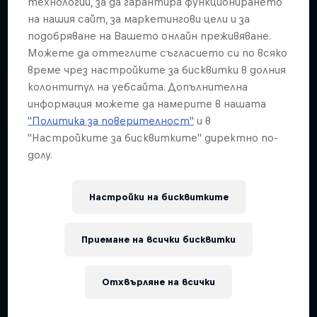
технологии, за да гарантира функционирането
Ice in Jyväskylä
ABC of...
на нашия сайт, за маркетингови цели и за
подобряване на Вашето онлайн преживяване.
10 Снимки
A crash course in action sports
Можете да оттеглите съгласието си по всяко
2 сезони · 17 епизоди
време чрез настройките за бисквитки в долния
колонтитул на уебсайта. Допълнителна
F1
информация можете да намерите в нашата
"Политика за поверителност"
и в
"Настройките за бисквитките" директно по-
долу.
Настройки на бисквитките
Приемане на всички бисквитки
Отхвърляне на всички