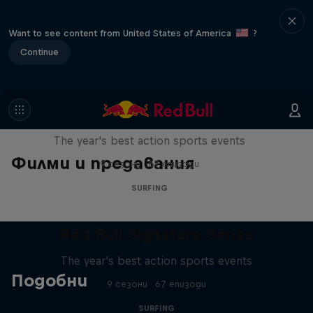
Want to see content from United States of America
?
Continue
Red Bull Signature Series
The year's best action sports events
Филми и предавания
9 сезони · 67 епизоди
SURFING
Red Bull Signature Series
The year's best action sports events
Подобни
9 сезони · 67 епизоди
SURFING