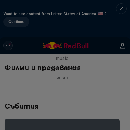
Want to see content from United States of America
?
Continue
Diggin' in the Carts
The secret history of Japanese video game
music
Филми и предавания
1 сезон · 5 епизоди
MUSIC
Събития