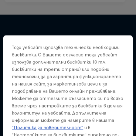
Подобни
Този уебсайт използва технически необходими
бисквитки. С Вашето съгласие този уебсайт
използва допълнителни бисквитки (в т.ч.
бисквитки на трети страни) или подобни
технологии, за да гарантира функционирането
на нашия сайт, за маркетингови цели и за
подобряване на Вашето онлайн преживяване.
Можете да оттеглите съгласието си по всяко
време чрез настройките за бисквитки в долния
колонтитул на уебсайта. Допълнителна
информация можете да намерите в нашата
"Политика за поверителност"
и в
"Настройките за бисквитките" директно по-