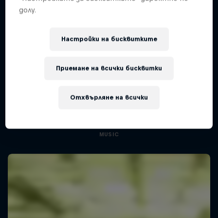
долу.
Настройки на бисквитките
Приемане на всички бисквитки
Diggin' in the Carts
The secret history of Japanese video game
Отхвърляне на всички
music
1 сезон · 5 епизоди
MUSIC