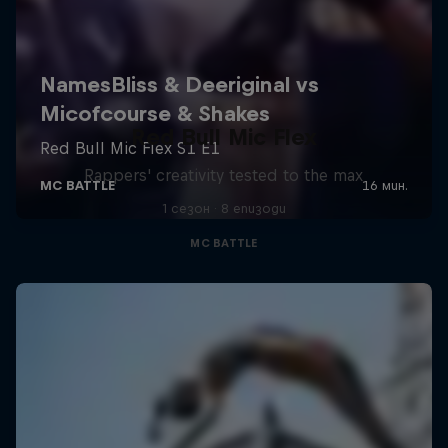
Red Bull Mic Flex
Rappers' creativity tested to the max
1 сезон · 8 епизоди
MC BATTLE