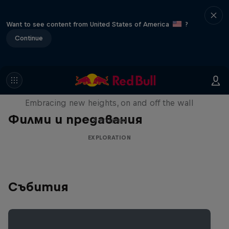
Want to see content from United States of America
?
Continue
Natural Heights
Embracing new heights, on and off the wall
Филми и предавания
4 епизоди
EXPLORATION
Събития