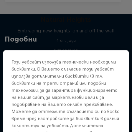
Natural Heights
Embracing new heights, on and off the wall
Подобни
4 епизоди
EXPLORATION
Този уебсайт използва технически необходими
бисквитки. С Вашето съгласие този уебсайт
използва допълнителни бисквитки (в т.ч.
бисквитки на трети страни) или подобни
технологии, за да гарантира функционирането
на нашия сайт, за маркетингови цели и за
подобряване на Вашето онлайн преживяване.
Можете да оттеглите съгласието си по всяко
време чрез настройките за бисквитки в долния
колонтитул на уебсайта. Допълнителна