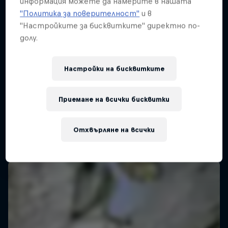
информация можете да намерите в нашата
"Политика за поверителност"
и в
"Настройките за бисквитките" директно по-
долу.
Pro Climbing League
Настройки на бисквитките
28 Февруари 2026
London, United Kingdom
Приемане на всички бисквитки
CLIMBING
Отхвърляне на всички
Виж на Replay