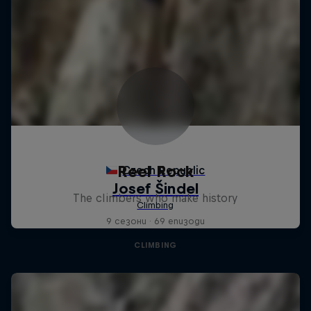
Reel Rock
The climbers who make history
9 сезони · 69 епизоди
CLIMBING