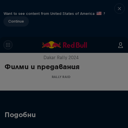
Want to see content from United States of America
?
Continue
Dakar: In the Dust
Dakar Rally 2024
Филми и предавания
1 сезон · 8 епизоди
RALLY RAID
Подобни