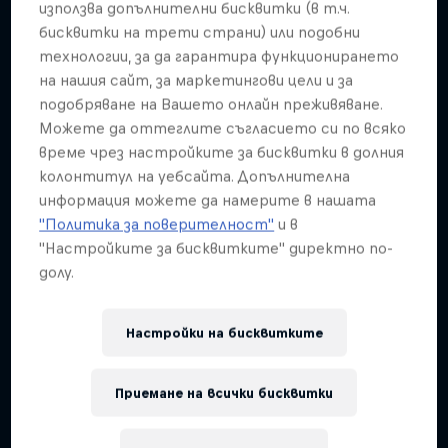
Follow Ford Performance on their journey to the
използва допълнителни бисквитки (в т.ч.
Dakar Rally 2025
бисквитки на трети страни) или подобни
технологии, за да гарантира функционирането
1 сезон · 4 епизоди
на нашия сайт, за маркетингови цели и за
RALLY RAID
подобряване на Вашето онлайн преживяване.
Можете да оттеглите съгласието си по всяко
време чрез настройките за бисквитки в долния
колонтитул на уебсайта. Допълнителна
информация можете да намерите в нашата
"Политика за поверителност"
и в
"Настройките за бисквитките" директно по-
долу.
Настройки на бисквитките
Приемане на всички бисквитки